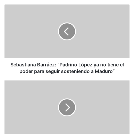
Sebastiana
Barráez:
”Padrino
López
ya
no
tiene
el
poder
para
Sebastiana Barráez: ”Padrino López ya no tiene el
seguir
poder para seguir sosteniendo a Maduro”
sosteniendo
a
Ibsen
Maduro”
Martínez:
Despejar
los
puentes