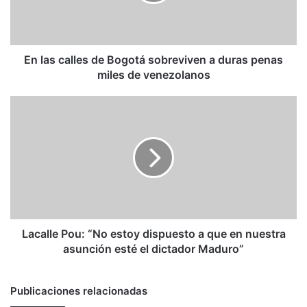
sobreviven
a
duras
penas
miles
En las calles de Bogotá sobreviven a duras penas
de
miles de venezolanos
venezolanos
Lacalle
Pou:
“No
estoy
dispuesto
a
que
en
nuestra
asunción
Lacalle Pou: “No estoy dispuesto a que en nuestra
esté
asunción esté el dictador Maduro”
el
dictador
Maduro”
Publicaciones relacionadas