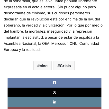
de la soberanía, que es la voluntad popular libremente
expresada en el acto electoral. Sin pudor alguno pero
desbordante de cinismo, sus curiosos personeros
declaran que la revolución está por encima de la ley, del
soberano, la verdad y la civilización. Por lo que por medio
del hambre, la morbidez, inseguridad y la represión
implantan la esclavitud, a pesar de estar de espalda a la
Asamblea Nacional, la OEA, Mercosur, ONU, Comunidad
Europea y la realidad.
cine
Crisis
Face
X
Link
Pinte