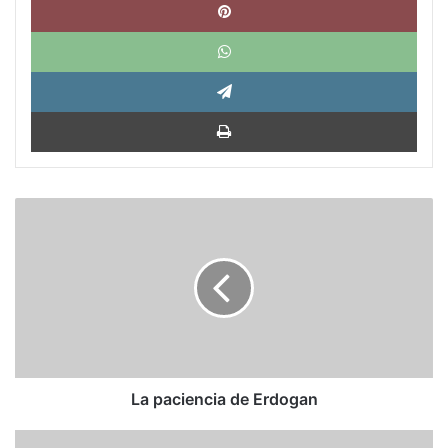
What
Tele
Impri
La
paciencia
de
Erdogan
La paciencia de Erdogan
Ramón