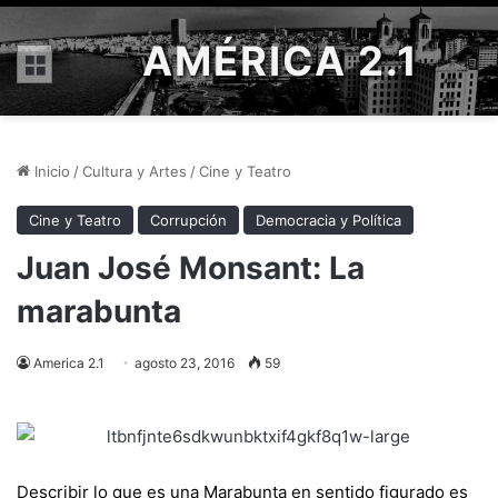
AMÉRICA 2.1
Menú
Inicio
/
Cultura y Artes
/
Cine y Teatro
Cine y Teatro
Corrupción
Democracia y Política
Juan José Monsant: La
marabunta
America 2.1
agosto 23, 2016
59
Describir lo que es una Marabunta en sentido figurado es