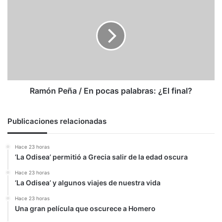
Peña
/
En
pocas
palabras:
¿El
final?
Ramón Peña / En pocas palabras: ¿El final?
Publicaciones relacionadas
Hace 23 horas
‘La Odisea’ permitió a Grecia salir de la edad oscura
Hace 23 horas
‘La Odisea’ y algunos viajes de nuestra vida
Hace 23 horas
Una gran película que oscurece a Homero