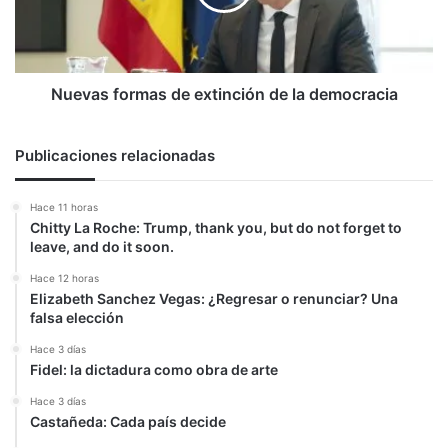
según
la
alto
democracia
funcionario
de
la
Nuevas formas de extinción de la democracia
Casa
Blanca
Publicaciones relacionadas
Hace 11 horas
Chitty La Roche: Trump, thank you, but do not forget to
leave, and do it soon.
Hace 12 horas
Elizabeth Sanchez Vegas: ¿Regresar o renunciar? Una
falsa elección
Hace 3 días
Fidel: la dictadura como obra de arte
Hace 3 días
Castañeda: Cada país decide