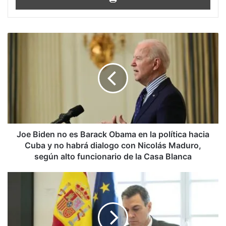
Joe
Biden
no
es
Barack
Obama
en
la
política
hacia
Joe Biden no es Barack Obama en la política hacia
Cuba
Cuba y no habrá dialogo con Nicolás Maduro,
y
según alto funcionario de la Casa Blanca
no
habrá
Nuevas
dialogo
formas
con
de
Nicolás
extinción
Maduro,
de