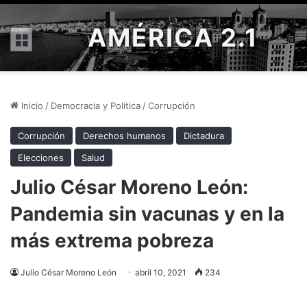
AMÉRICA 2.1
Menú
Inicio
/
Democracia y Política
/
Corrupción
Corrupción
Derechos humanos
Dictadura
Elecciones
Salud
Julio César Moreno León:
Pandemia sin vacunas y en la
más extrema pobreza
Julio César Moreno León
abril 10, 2021
234