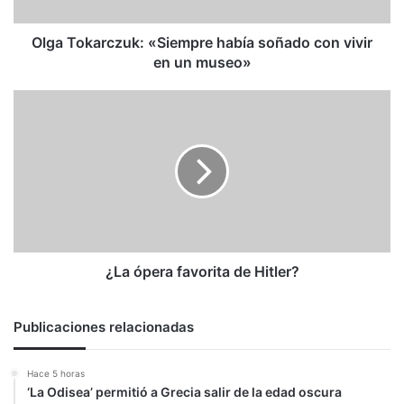
en
un
museo»
Olga Tokarczuk: «Siempre había soñado con vivir
en un museo»
¿La
ópera
favorita
de
Hitler?
¿La ópera favorita de Hitler?
Publicaciones relacionadas
Hace 5 horas
‘La Odisea’ permitió a Grecia salir de la edad oscura