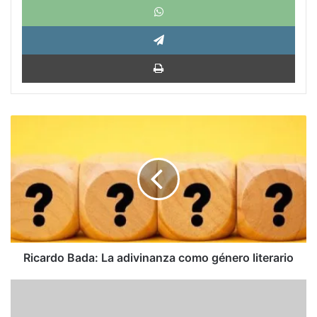
Tele
Impri
Ricardo
Bada:
La
adivinanza
como
género
literario
Ricardo Bada: La adivinanza como género literario
Frase
semanal:
Walt