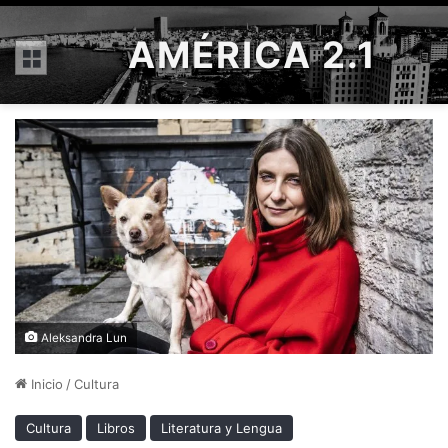
AMÉRICA 2.1
Menú
Aleksandra Lun
Inicio
/
Cultura
Cultura
Libros
Literatura y Lengua