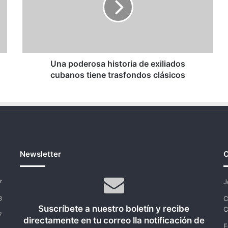
exiliados
cubanos
tiene
trasfondos
clásicos
Una poderosa historia de exiliados
cubanos tiene trasfondos clásicos
Newsletter
C
J
7
C
8
Suscríbete a nuestro boletín y recibe
C
7
directamente en tu correo lla notificación de
E