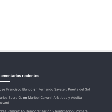
omentarios recientes
ose Francisco Blanco
en
Fernando Savater: Puerta del Sol
arlos Sucre G.
en
Maribel Calvani: Arístides y Adelita
alvani
ddie Ramirez
en
Democratización y legitimación: Primera