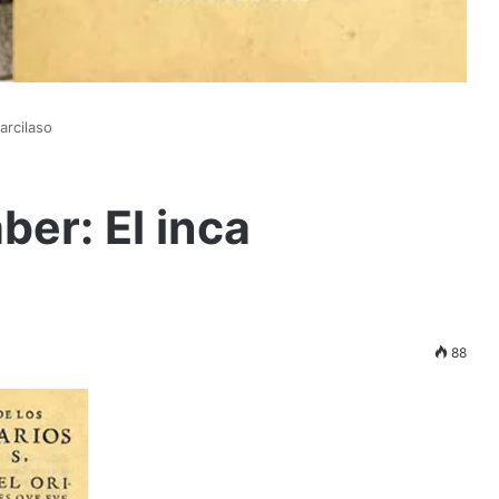
arcilaso
ber: El inca
88