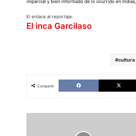
imparcial y bien informado de lo ocurrido en Indi
El enlace al reportaje:
El inca Garcilaso
cultura
Facebook
Compartir
TGIF:
Un
Cálido
Homenaje