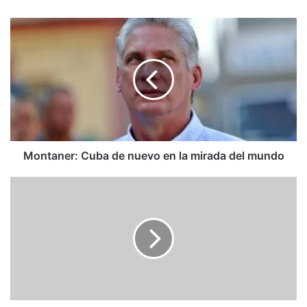
Montaner:
Cuba
de
nuevo
en
la
mirada
del
mundo
Montaner: Cuba de nuevo en la mirada del mundo
Vladimir
Cerrón,
un
Lenin
para
los
Andes
por
el