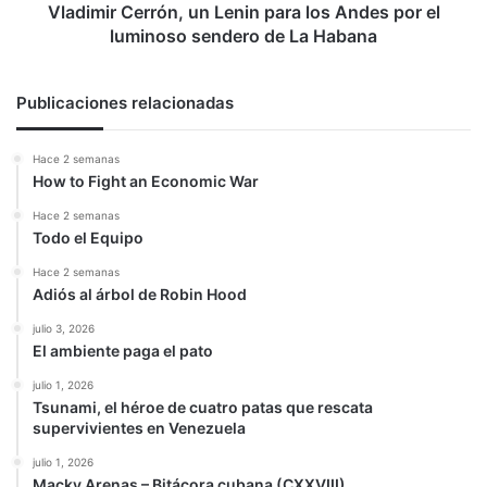
luminoso
Vladimir Cerrón, un Lenin para los Andes por el
sendero
luminoso sendero de La Habana
de
La
Habana
Publicaciones relacionadas
Hace 2 semanas
How to Fight an Economic War
Hace 2 semanas
Todo el Equipo
Hace 2 semanas
Adiós al árbol de Robin Hood
julio 3, 2026
El ambiente paga el pato
julio 1, 2026
Tsunami, el héroe de cuatro patas que rescata
supervivientes en Venezuela
julio 1, 2026
Macky Arenas – Bitácora cubana (CXXVIII)