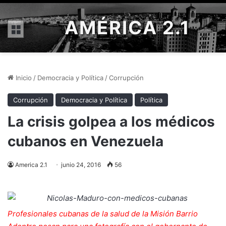
AMÉRICA 2.1
Menú
Inicio
/
Democracia y Política
/
Corrupción
Corrupción
Democracia y Política
Política
La crisis golpea a los médicos
cubanos en Venezuela
America 2.1
junio 24, 2016
56
Profesionales cubanas de la salud de la Misión Barrio