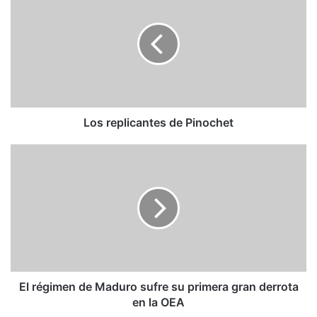
replicantes
de
Pinochet
Los replicantes de Pinochet
El
régimen
de
Maduro
sufre
su
primera
gran
derrota
en
El régimen de Maduro sufre su primera gran derrota
la
en la OEA
OEA