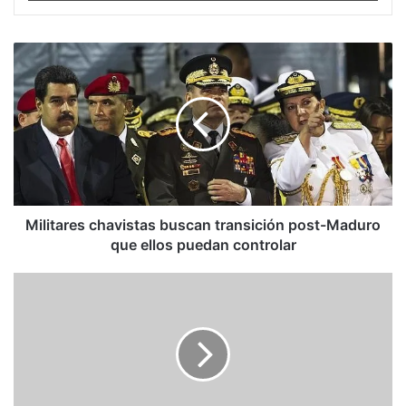
Militares
chavistas
buscan
transición
post-
Maduro
que
ellos
puedan
controlar
Militares chavistas buscan transición post-Maduro
que ellos puedan controlar
Muere
Umberto
Eco,
el
humanista
total