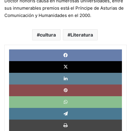
Doctor honoris causa en numerosas universidades, entre
sus innumerables premios está el Príncipe de Asturias de
Comunicación y Humanidades en el 2000.
cultura
Literatura
Face
X
Link
Pinte
What
Tele
Impri