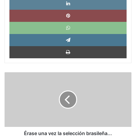
Pinte
What
Tele
Impri
Érase
una
vez
la
selección
brasileña...
Érase una vez la selección brasileña...