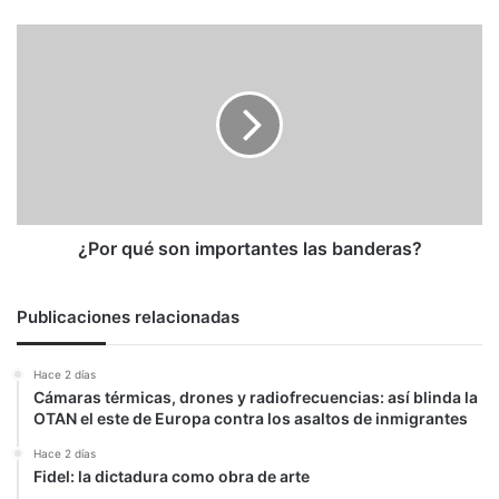
¿Por
qué
son
importantes
las
banderas?
¿Por qué son importantes las banderas?
Publicaciones relacionadas
Hace 2 días
Cámaras térmicas, drones y radiofrecuencias: así blinda la
OTAN el este de Europa contra los asaltos de inmigrantes
Hace 2 días
Fidel: la dictadura como obra de arte