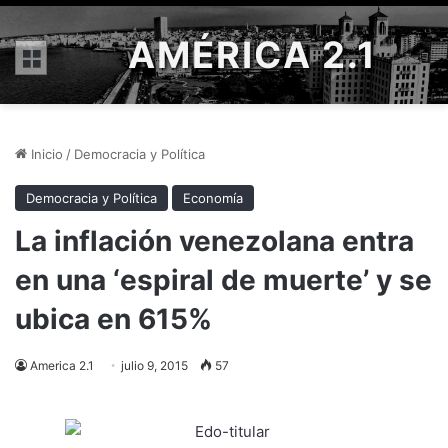
AMÉRICA 2.1
Menú
Inicio
/
Democracia y Política
Democracia y Política
Economía
La inflación venezolana entra
en una ‘espiral de muerte’ y se
ubica en 615%
America 2.1
julio 9, 2015
57