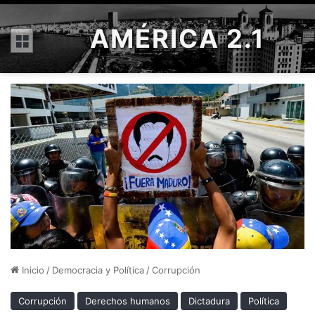
AMÉRICA 2.1
Menú
Inicio
/
Democracia y Política
/
Corrupción
Corrupción
Derechos humanos
Dictadura
Política