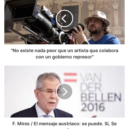
existe
nada
peor
que
un
artista
que
colabora
con
"No existe nada peor que un artista que colabora
un
con un gobierno represor"
gobierno
represor"
F.
Mires
/
El
mensaje
austriaco:
se
puede.
Sí,
Se
F. Mires / El mensaje austriaco: se puede. Sí, Se
puede