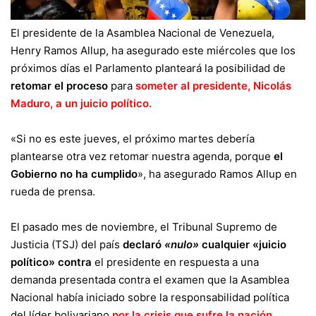
El presidente de la Asamblea Nacional de Venezuela,
Henry Ramos Allup, ha asegurado este miércoles que los
próximos días el Parlamento planteará la posibilidad de
retomar el proceso
para
someter al presidente, Nicolás
Maduro, a un juicio político
.
«Si no es este jueves, el próximo martes debería
plantearse otra vez retomar nuestra agenda, porque
el
Gobierno no ha cumplido
», ha asegurado Ramos Allup en
rueda de prensa.
El pasado mes de noviembre, el Tribunal Supremo de
Justicia (TSJ) del país
declaró
«nulo»
cualquier «juicio
político» contra
el presidente en respuesta a una
demanda presentada contra el examen que la Asamblea
Nacional había iniciado sobre la responsabilidad política
del líder bolivariano
por la crisis que sufre la nación