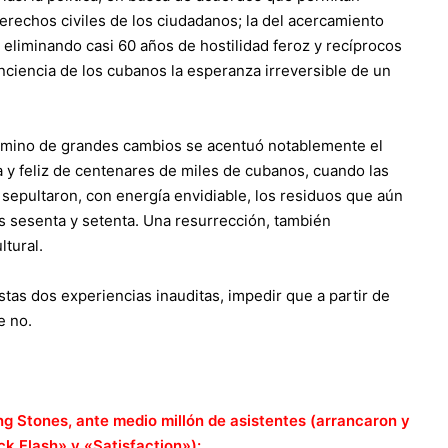
 derechos civiles de los ciudadanos; la del acercamiento
 eliminando casi 60 años de hostilidad feroz y recíprocos
conciencia de los cubanos la esperanza irreversible de un
mino de grandes cambios se acentuó notablemente el
 y feliz de centenares de miles de cubanos, cuando las
s
sepultaron, con energía envidiable, los residuos que aún
os sesenta y setenta. Una resurrección, también
ltural.
as dos experiencias inauditas, impedir que a partir de
e no.
ng Stones, ante medio millón de asistentes (arrancaron y
k Flash» y «Satisfaction»):