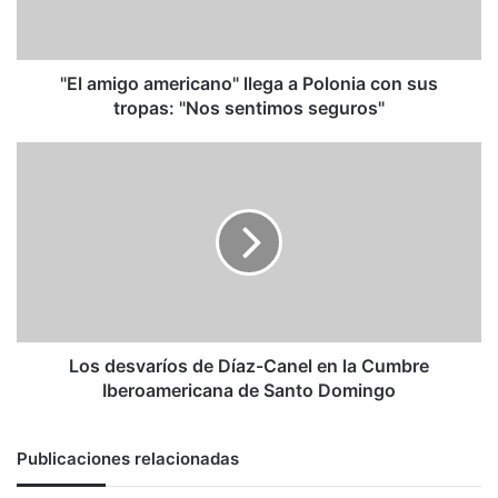
con
sus
tropas:
"Nos
"El amigo americano" llega a Polonia con sus
sentimos
tropas: "Nos sentimos seguros"
seguros"
Los
desvaríos
de
Díaz-
Canel
en
la
Cumbre
Iberoamericana
de
Los desvaríos de Díaz-Canel en la Cumbre
Santo
Iberoamericana de Santo Domingo
Domingo
Publicaciones relacionadas