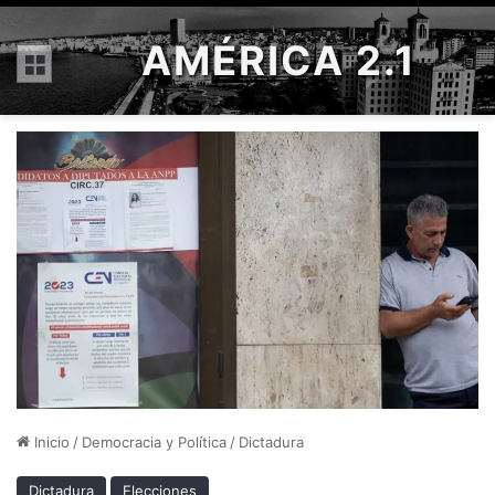
AMÉRICA 2.1
Menú
Inicio
/
Democracia y Política
/
Dictadura
Dictadura
Elecciones