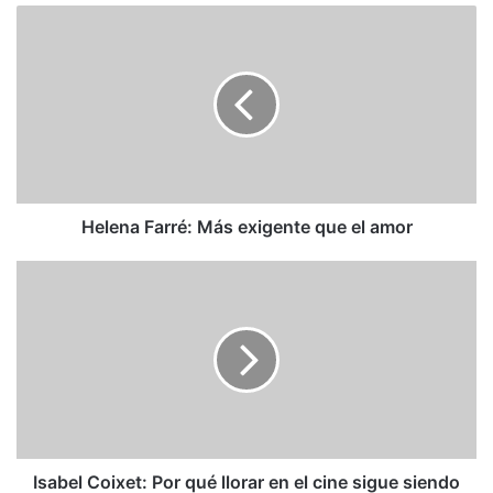
Helena
Farré:
Más
exigente
que
el
amor
Helena Farré: Más exigente que el amor
Isabel
Coixet:
Por
qué
llorar
en
el
cine
sigue
siendo
Isabel Coixet: Por qué llorar en el cine sigue siendo