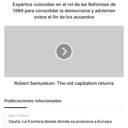
1989
Expertos coinciden en el rol de las Reformas de
para
1989 para consolidar la democracia y advierten
consolidar
sobre el fin de los acuerdos
la
democracia
Robert
y
Samuelson:
advierten
The
sobre
old
el
capitalism
fin
returns
de
los
acuerdos
Robert Samuelson: The old capitalism returns
Publicaciones relacionadas
Hace 14 horas
Ceuta: La frontera desde donde se presiona a Europa