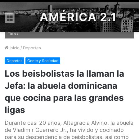
AMÉRICA 2.1
Altagracia Alvino preparaba un estofado de cabrito mientras su nieto
Menú
Vladimir Guerrero Jr. dormía. Credit Tara Walton para The New York
Times
Inicio
/
Deportes
Deportes
Gente y Sociedad
Los beisbolistas la llaman la
Jefa: la abuela dominicana
que cocina para las grandes
ligas
Durante casi 20 años, Altagracia Alvino, la abuela
de Vladimir Guerrero Jr., ha vivido y cocinado
para su descendencia de beisbolistas, así como