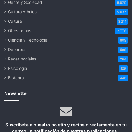
Gente y Sociedad
9.520
Cultura y Artes
5.037
Cultura
3.211
Otros temas
2.778
Ciencia y Tecnología
809
Deportes
599
Redes sociales
264
Psicología
185
Bitácora
448
Newsletter
Suscríbete a nuestro boletín y recibe directamente en tu
correo lla notificación de nuestras publicaciones...