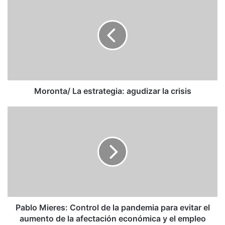
La
estrategia:
agudizar
la
crisis
Moronta/ La estrategia: agudizar la crisis
Pablo
Mieres:
Control
de
la
pandemia
para
evitar
el
aumento
Pablo Mieres: Control de la pandemia para evitar el
de
aumento de la afectación económica y el empleo