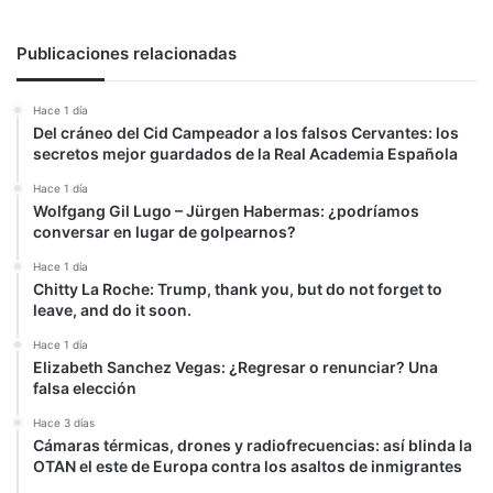
la
afectación
económica
Publicaciones relacionadas
y
el
Hace 1 día
empleo
Del cráneo del Cid Campeador a los falsos Cervantes: los
secretos mejor guardados de la Real Academia Española
Hace 1 día
Wolfgang Gil Lugo – Jürgen Habermas: ¿podríamos
conversar en lugar de golpearnos?
Hace 1 día
Chitty La Roche: Trump, thank you, but do not forget to
leave, and do it soon.
Hace 1 día
Elizabeth Sanchez Vegas: ¿Regresar o renunciar? Una
falsa elección
Hace 3 días
Cámaras térmicas, drones y radiofrecuencias: así blinda la
OTAN el este de Europa contra los asaltos de inmigrantes