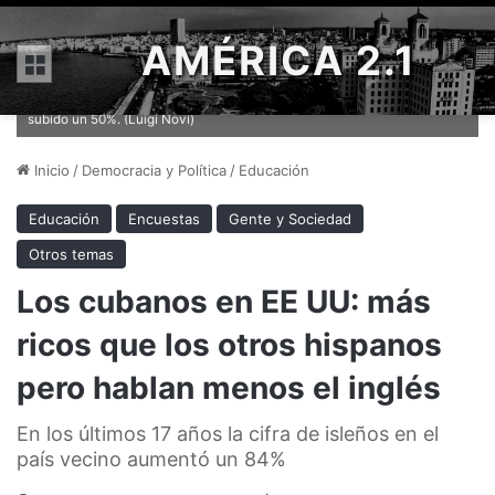
AMÉRICA 2.1
Menú
La población cubana nacida en el extranjero que vive en EE UU ha
subido un 50%. (Luigi Novi)
Inicio
/
Democracia y Política
/
Educación
Educación
Encuestas
Gente y Sociedad
Otros temas
Los cubanos en EE UU: más
ricos que los otros hispanos
pero hablan menos el inglés
En los últimos 17 años la cifra de isleños en el
país vecino aumentó un 84%