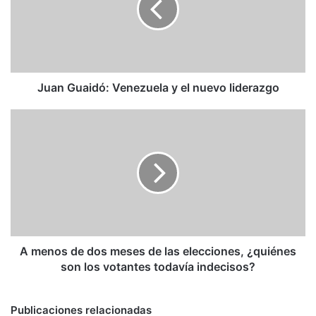
el
nuevo
liderazgo
Juan Guaidó: Venezuela y el nuevo liderazgo
A
menos
de
dos
meses
de
las
elecciones,
¿quiénes
son
A menos de dos meses de las elecciones, ¿quiénes
los
son los votantes todavía indecisos?
votantes
todavía
indecisos?
Publicaciones relacionadas