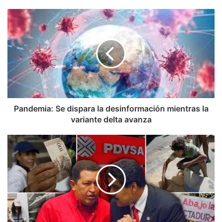
Pandemia:
Se
dispara
la
desinformación
mientras
la
variante
delta
avanza
Pandemia: Se dispara la desinformación mientras la
variante delta avanza
Gloria
Cuenca:
Trastornos
en
la
personalidad