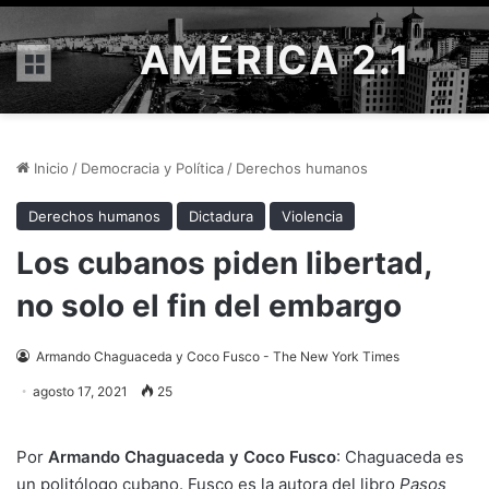
AMÉRICA 2.1
Menú
Inicio
/
Democracia y Política
/
Derechos humanos
Derechos humanos
Dictadura
Violencia
Los cubanos piden libertad,
no solo el fin del embargo
Armando Chaguaceda y Coco Fusco - The New York Times
agosto 17, 2021
25
Por
Armando Chaguaceda
y
Coco Fusco
:
Chaguaceda es
un politólogo cubano. Fusco es la autora del libro
Pasos