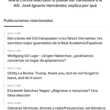
María Corina Machado sí puede ser candidata a la
José
AN. José Ignacio Hernández explica por qué
Ignacio
Hernández
explica
Publicaciones relacionadas
por
qué
Hace 2 días
Del cráneo del Cid Campeador a los falsos Cervantes: los
secretos mejor guardados de la Real Academia Española
Hace 2 días
Wolfgang Gil Lugo – Jürgen Habermas: ¿podríamos
conversar en lugar de golpearnos?
Hace 2 días
Chitty La Roche: Trump, thank you, but do not forget to
leave, and do it soon.
Hace 2 días
Elizabeth Sanchez Vegas: ¿Regresar o renunciar? Una
falsa elección
Hace 4 días
Cámaras térmicas, drones y radiofrecuencias: así blinda la