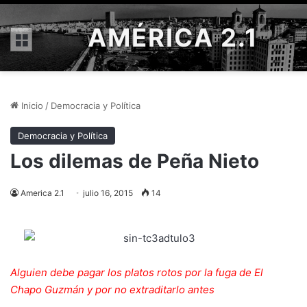
AMÉRICA 2.1
Menú
Inicio
/
Democracia y Política
Democracia y Política
Los dilemas de Peña Nieto
America 2.1
julio 16, 2015
14
Alguien debe pagar los platos rotos por la fuga de El
Chapo Guzmán y por no extraditarlo antes