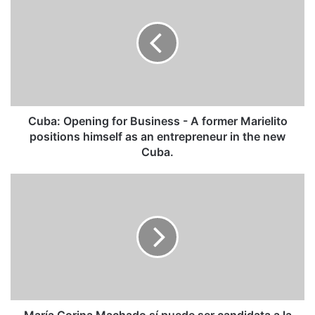
Opening
for
Business
-
A
former
Marielito
positions
himself
Cuba: Opening for Business - A former Marielito
as
positions himself as an entrepreneur in the new
an
Cuba.
entrepreneur
in
María
the
Corina
new
Machado
Cuba.
sí
puede
ser
candidata
a
la
AN.