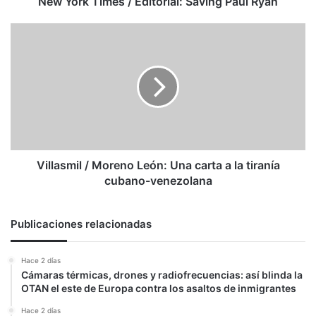
New York Times / Editorial: Saving Paul Ryan
Villasmil
/
Moreno
León:
Una
carta
a
la
tiranía
cubano-
Villasmil / Moreno León: Una carta a la tiranía
venezolana
cubano-venezolana
Publicaciones relacionadas
Hace 2 días
Cámaras térmicas, drones y radiofrecuencias: así blinda la
OTAN el este de Europa contra los asaltos de inmigrantes
Hace 2 días