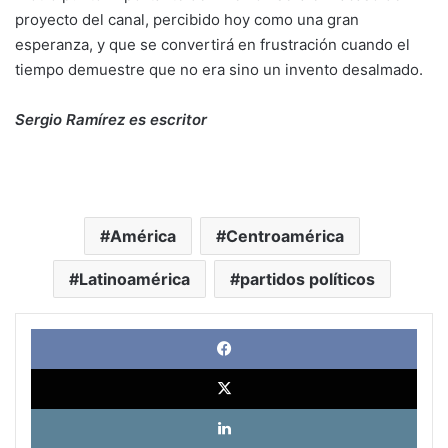
proyecto del canal, percibido hoy como una gran
esperanza, y que se convertirá en frustración cuando el
tiempo demuestre que no era sino un invento desalmado.
Sergio Ramírez es escritor
América
Centroamérica
Latinoamérica
partidos políticos
Face
X
Link
Pinte