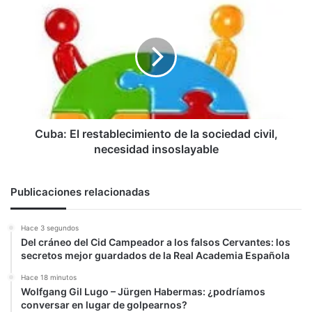
El
restablecimiento
de
la
sociedad
civil,
necesidad
insoslayable
Cuba: El restablecimiento de la sociedad civil,
necesidad insoslayable
Publicaciones relacionadas
Hace 3 segundos
Del cráneo del Cid Campeador a los falsos Cervantes: los
secretos mejor guardados de la Real Academia Española
Hace 18 minutos
Wolfgang Gil Lugo – Jürgen Habermas: ¿podríamos
conversar en lugar de golpearnos?