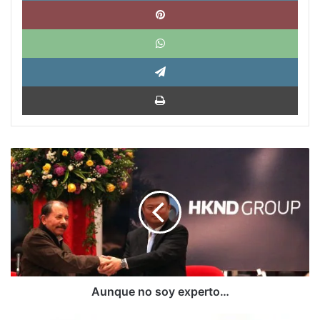
What
Tele
Impri
Aunque
no
soy
experto…
Aunque no soy experto…
Cuba: