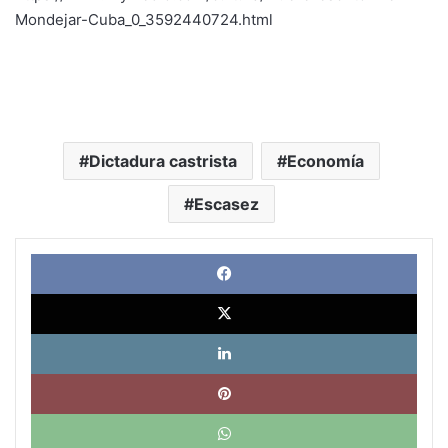
Mondejar-Cuba_0_3592440724.
html
Dictadura castrista
Economía
Escasez
Face
X
Link
Pinte
What