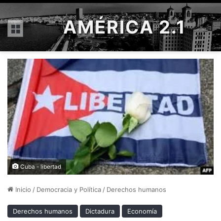
AMÉRICA 2.1
Menú
Cuba - libertad
Inicio
/
Democracia y Política
/
Derechos humanos
Derechos humanos
Dictadura
Economía