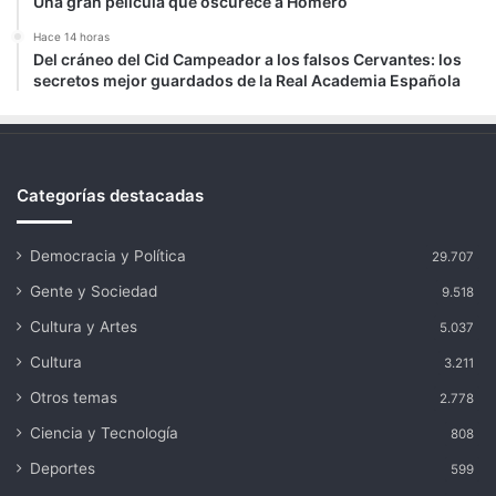
Una gran película que oscurece a Homero
Hace 14 horas
Del cráneo del Cid Campeador a los falsos Cervantes: los
secretos mejor guardados de la Real Academia Española
Categorías destacadas
Democracia y Política
29.707
Gente y Sociedad
9.518
Cultura y Artes
5.037
Cultura
3.211
Otros temas
2.778
Ciencia y Tecnología
808
Deportes
599