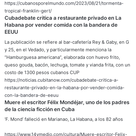
https://cubanosporelmundo.com/
2023/08/21/tormenta-
tropical-
franklin-gert/
Cubadebate critica a restaurante privado en La
Habana por vender comida con la bandera de
EEUU
La publicación se refiere al bar-cafetería Rey & Gaby, en G
y 25, en el Vedado, y particularmente menciona la
“Hamburguesa americana”, elaborada con huevo frito,
queso gouda, bacón, lechuga, tomate y vianda frita, con un
costo de 1300 pesos cubanos CUP
https://noticias.cubitanow.
com/cubadebate-critica-a-
restaurante-privado-en-la-
habana-por-vender-comida-
con-
la-bandera-de-eeuu
Muere el escritor Félix Mondéjar, uno de los padres
de la ciencia ficción en Cuba
‘F. Mond’ falleció en Marianao, La Habana, a los 82 años
https://www.14ymedio.com/
cultura/Muere-escritor-Felix-