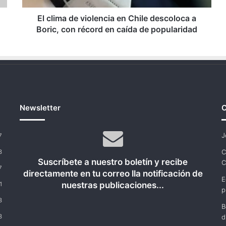
Boric,
con
El clima de violencia en Chile descoloca a
récord
Boric, con récord en caída de popularidad
en
caída
de
popularidad
Newsletter
C
J
7
C
8
Suscríbete a nuestro boletín y recibe
C
7
directamente en tu correo lla notificación de
E
nuestras publicaciones...
1
p
8
B
8
d