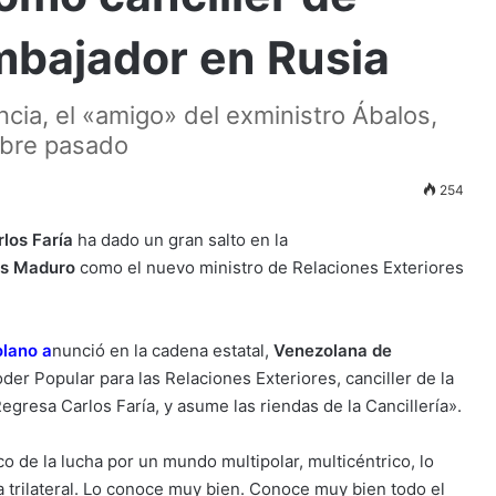
mbajador en Rusia
encia, el «amigo» del exministro Ábalos,
ubre pasado
254
rlos Faría
ha dado un gran salto en la
ás Maduro
como el nuevo ministro de Relaciones Exteriores
olano
a
nunció en la cadena estatal,
Venezolana de
er Popular para las Relaciones Exteriores, canciller de la
gresa Carlos Faría, y asume las riendas de la Cancillería».
o de la lucha por un mundo multipolar, multicéntrico, lo
a trilateral. Lo conoce muy bien. Conoce muy bien todo el