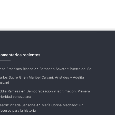
omentarios recientes
ose Francisco Blanco
en
Fernando Savater: Puerta del Sol
arlos Sucre G.
en
Maribel Calvani: Arístides y Adelita
alvani
ddie Ramirez
en
Democratización y legitimación: Primera
rioridad venezolana
eatriz Pineda Sansone
en
María Corina Machado: un
iscurso para la historia