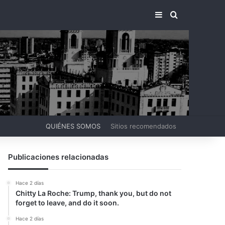
BARRA LATERA
BUSCAR PO
QUIÉNES SOMOS
Sitios recomendados
Publicaciones relacionadas
Hace 2 días
Chitty La Roche: Trump, thank you, but do not
forget to leave, and do it soon.
Hace 2 días