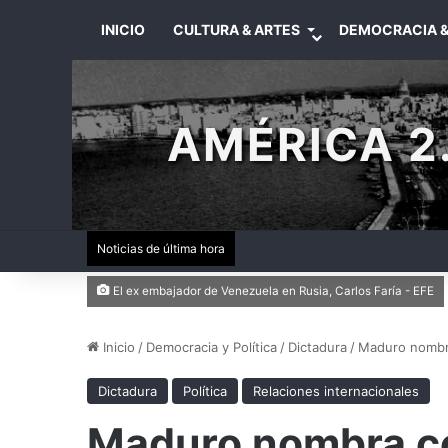
INICIO
CULTURA & ARTES
DEMOCRACIA &
AMÉRICA 2.
Noticias de última hora
El ex embajador de Venezuela en Rusia, Carlos Faría - EFE
Inicio
/
Democracia y Política
/
Dictadura
/
Maduro nombra
Dictadura
Política
Relaciones internacionales
Maduro nombra co