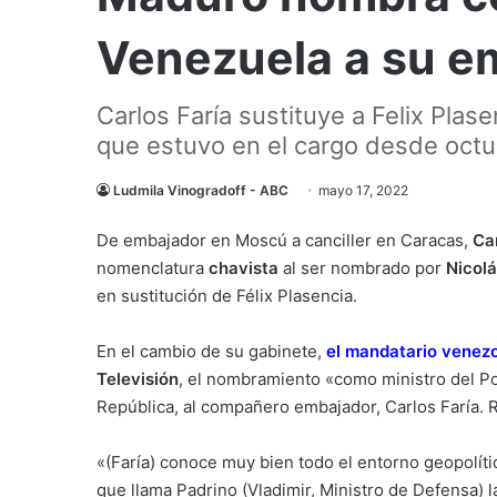
Venezuela a su e
Carlos Faría sustituye a Felix Plas
que estuvo en el cargo desde oct
Ludmila Vinogradoff - ABC
mayo 17, 2022
De embajador en Moscú a canciller en Caracas,
Ca
nomenclatura
chavista
al ser nombrado por
Nicol
en sustitución de Félix Plasencia.
En el cambio de su gabinete,
el mandatario venez
Televisión
, el nombramiento «como ministro del Pod
República, al compañero embajador, Carlos Faría. Re
«(Faría) conoce muy bien todo el entorno geopolític
que llama Padrino (Vladimir, Ministro de Defensa) l