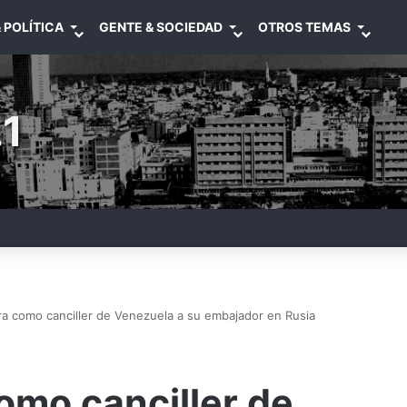
 POLÍTICA
GENTE & SOCIEDAD
OTROS TEMAS
1
 como canciller de Venezuela a su embajador en Rusia
mo canciller de