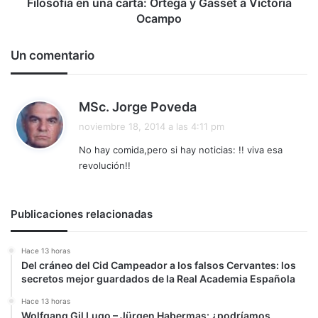
Ocampo
Filosofía en una carta: Ortega y Gasset a Victoria
Ocampo
Un comentario
d
MSc. Jorge Poveda
i
noviembre 18, 2014 a las 4:11 pm
c
No hay comida,pero si hay noticias: !! viva esa
e
revolución!!
:
Publicaciones relacionadas
Hace 13 horas
Del cráneo del Cid Campeador a los falsos Cervantes: los
secretos mejor guardados de la Real Academia Española
Hace 13 horas
Wolfgang Gil Lugo – Jürgen Habermas: ¿podríamos