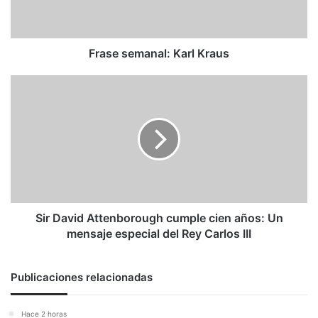
Frase semanal: Karl Kraus
Sir
David
Attenborough
cumple
cien
años:
Un
mensaje
especial
del
Sir David Attenborough cumple cien años: Un
Rey
mensaje especial del Rey Carlos III
Carlos
III
Publicaciones relacionadas
Hace 2 horas