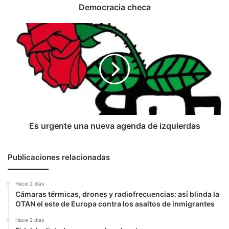
Democracia checa
Es
urgente
una
nueva
agenda
de
izquierdas
Es urgente una nueva agenda de izquierdas
Publicaciones relacionadas
Hace 2 días
Cámaras térmicas, drones y radiofrecuencias: así blinda la
OTAN el este de Europa contra los asaltos de inmigrantes
Hace 2 días