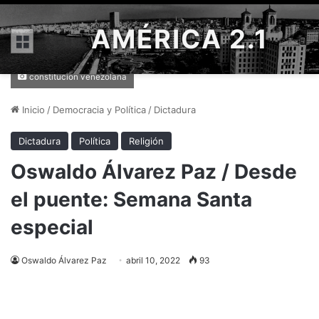
AMÉRICA 2.1
Menú
constitucion venezolana
Inicio
/
Democracia y Política
/
Dictadura
Dictadura
Política
Religión
Oswaldo Álvarez Paz / Desde
el puente: Semana Santa
especial
Oswaldo Álvarez Paz
abril 10, 2022
93