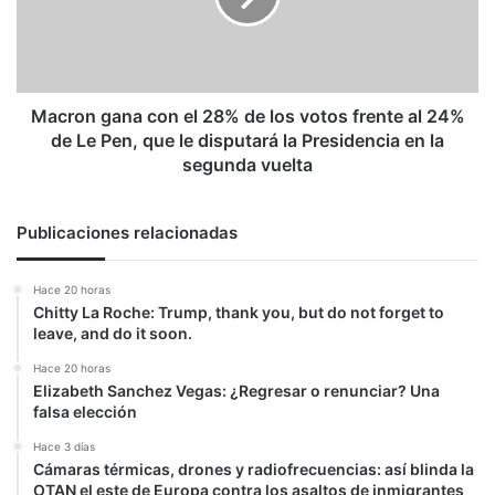
de
los
votos
frente
al
Macron gana con el 28% de los votos frente al 24%
24%
de Le Pen, que le disputará la Presidencia en la
de
segunda vuelta
Le
Pen,
que
Publicaciones relacionadas
le
disputará
Hace 20 horas
la
Chitty La Roche: Trump, thank you, but do not forget to
Presidencia
leave, and do it soon.
en
la
Hace 20 horas
Elizabeth Sanchez Vegas: ¿Regresar o renunciar? Una
segunda
falsa elección
vuelta
Hace 3 días
Cámaras térmicas, drones y radiofrecuencias: así blinda la
OTAN el este de Europa contra los asaltos de inmigrantes