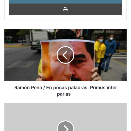
Impri
Ramón
Peña
/
En
pocas
palabras:
Primus
inter
parias
Ramón Peña / En pocas palabras: Primus inter
parias
Macron
gana
con
el
28%