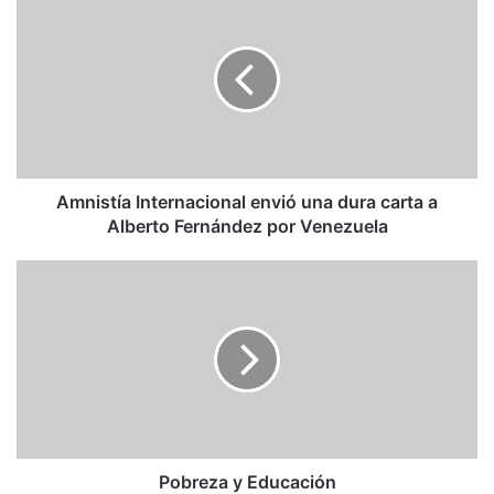
Internacional
envió
una
dura
carta
a
Alberto
Fernández
por
Amnistía Internacional envió una dura carta a
Venezuela
Alberto Fernández por Venezuela
Pobreza
y
Educación
Pobreza y Educación