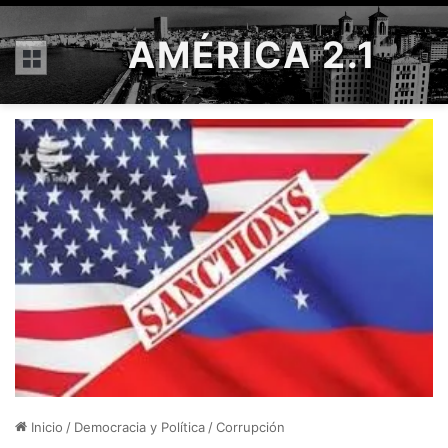
AMÉRICA 2.1
Menú
Inicio
/
Democracia y Política
/
Corrupción