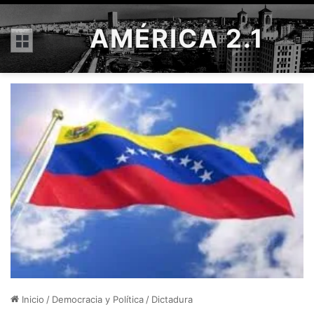
AMÉRICA 2.1
Menú
Inicio
/
Democracia y Política
/
Dictadura