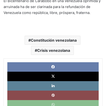
El Bicentenario de Carabobo en una Venezuela oprimida y
arruinada ha de ser clarinada para la refundación de
Venezuela como república, libre, próspera, fraterna.
Constitución venezolana
Crisis venezolana
Face
X
Link
Pinte
What