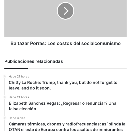
costos
del
socialcomunismo
Baltazar Porras: Los costos del socialcomunismo
Publicaciones relacionadas
Hace 21 horas
Chitty La Roche: Trump, thank you, but do not forget to
leave, and do it soon.
Hace 21 horas
Elizabeth Sanchez Vegas: ¿Regresar o renunciar? Una
falsa elección
Hace 3 días
Cámaras térmicas, drones y radiofrecuencias: así blinda la
OTAN el este de Europa contra los asaltos de inmigrantes