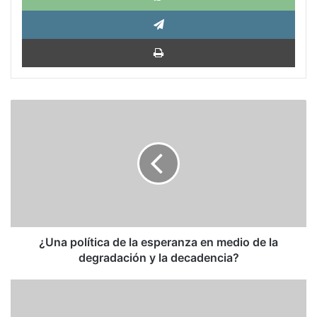
Tele
Impri
¿Una
política
de
la
esperanza
en
medio
de
la
degradación
¿Una política de la esperanza en medio de la
y
degradación y la decadencia?
la
decadencia?
Baltazar
Porras:
Los