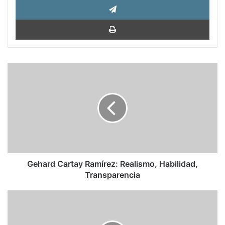
Impri
Gehard
Cartay
Ramírez:
Realismo,
Habilidad,
Transparencia
Gehard Cartay Ramírez: Realismo, Habilidad,
Transparencia
Una
Bitácora
Cubana