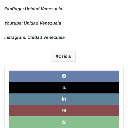
FanPage:
Unidad Venezuela
Youtube:
Unidad Venezuela
Instagram:
Unidad Venezuela
Crisis
Face
X
Link
Pinte
What
Tele