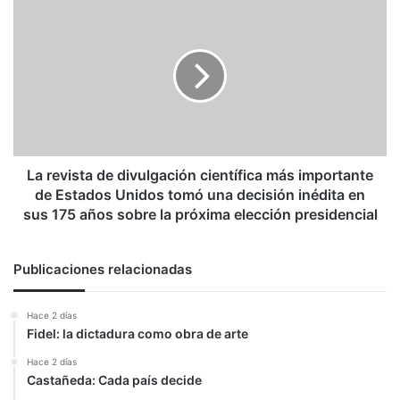
La
revista
de
divulgación
científica
más
importante
de
Estados
Unidos
La revista de divulgación científica más importante
tomó
de Estados Unidos tomó una decisión inédita en
una
sus 175 años sobre la próxima elección presidencial
decisión
inédita
en
Publicaciones relacionadas
sus
175
Hace 2 días
años
Fidel: la dictadura como obra de arte
sobre
la
Hace 2 días
próxima
Castañeda: Cada país decide
elección