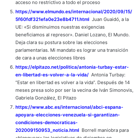
acceso no restrictivo a todo el proceso
https://www.elmundo.es/internacional/2020/09/15/
5f60fdf321efa0e23e8b4711.html
Juan Guaidó, a la
UE: «Si disminuimos nuestras exigencias
beneficiamos al represor». Daniel Lozano, El Mundo.
Deja clara su postura sobre las elecciones
parlamentarias. Mi mandato es lograr una transición
de cara a unas elecciones libres
https://elpitazo.net/politica/antonia-turbay-estar-
en-libertad-es-volver-a-la-vida/
Antonia Turbay:
“Estar en libertad es volver a la vida”. Después de 14
meses presa solo por ser la vecina de Iván Simonovis,
Gabriela González, El Pitazo
https://www.abc.es/internacional/abci-espana-
apoyara-elecciones-venezuela-si-garantizan-
condiciones-democraticas-
202009150953_noticia.html
Borrell maniobra para
«blanquear» las legislativas de diciembre en