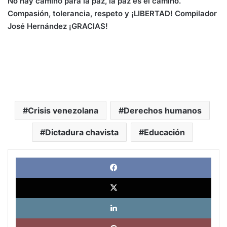
No hay camino para la paz, la paz es el camino.
Compasión, tolerancia, respeto y ¡LIBERTAD! Compilador
José
Hernández ¡GRACIAS!
Crisis venezolana
Derechos humanos
Dictadura chavista
Educación
Face
X
Link
Pinte