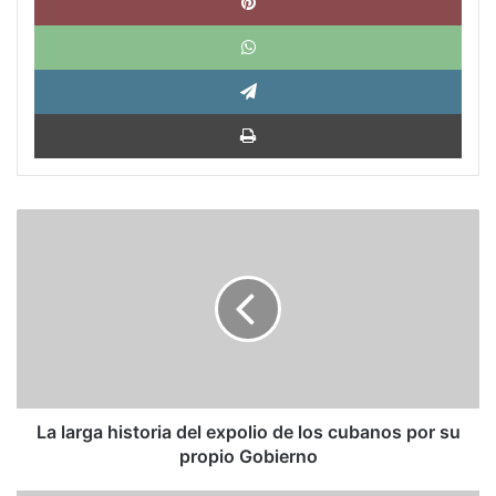
What
Tele
Impri
La
larga
historia
del
expolio
de
los
cubanos
por
su
La larga historia del expolio de los cubanos por su
propio
propio Gobierno
Gobierno