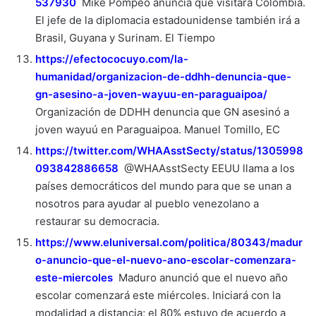
537930
Mike Pompeo anuncia que visitará Colombia.
El jefe de la diplomacia estadounidense también irá a
Brasil, Guyana y Surinam. El Tiempo
https://efectococuyo.com/la-
humanidad/organizacion-de-ddhh-denuncia-que-
gn-asesino-a-joven-wayuu-en-paraguaipoa/
Organización de DDHH denuncia que GN asesinó a
joven wayuú en Paraguaipoa. Manuel Tomillo, EC
https://twitter.com/WHAAsstSecty/status/1305998
093842886658
@WHAAsstSecty EEUU llama a los
países democráticos del mundo para que se unan a
nosotros para ayudar al pueblo venezolano a
restaurar su democracia.
https://www.eluniversal.com/politica/80343/madur
o-anuncio-que-el-nuevo-ano-escolar-comenzara-
este-miercoles
Maduro anunció que el nuevo año
escolar comenzará este miércoles. Iniciará con la
modalidad a distancia; el 80% estuvo de acuerdo a