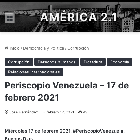
AMÉRICA 2.1
Menú
Inicio
/
Democracia y Política
/
Corrupción
Corrupción
Derechos humanos
Dictadura
Economía
Relaciones internacionales
Periscopio Venezuela – 17 de
febrero 2021
José Hernández
febrero 17, 2021
93
Miércoles 17 de febrero
2021, #PeriscopioVenezuela
,
Buenos Días