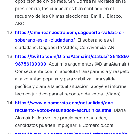
oposición se divide más. Sin Correa ni Morales en la
presidencia, los ciudadanos han confiado en el
recuento de las últimas elecciones. Emili J. Blasco,
ABC
https://americanuestra.com/dagoberto-valdes-el-
soberano-es-el-ciudadano/
El soberano es el
ciudadano. Dagoberto Valdés, Convivencia, AN.
https://twitter.com/DianaAtamaint/status/13618897
98756139009
Aquí mis argumentos @DianaAtamaint
Consecuente con mi absoluta transparencia y respeto
a la voluntad popular y para viabilizar una salida
pacífica y clara a la actual situación, apoyé el informe
técnico jurídico para el reconteo de votos. (Video)
https://www.elcomercio.com/actualidad/cne-
recuento-votos-resultados-escrutinios.html
Diana
Atamaint: Una vez se proclamen resultados,
candidatos pueden impugnar. ElComercio.com