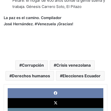
Petare: el hogar de 400 años donde la gente sueña y
trabaja. Génesis Carrero Soto, El Pitazo
La paz es el camino. Compilador
José
Hernández.
#Venezuela ¡Gracias!
Corrupción
Crisis venezolana
Derechos humanos
Elecciones Ecuador
Face
X
Link