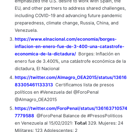
emphasized the U.S. desire to work with Spain, the
EU, and other partners to address shared challenges,
including COVID-19 and advancing future pandemic
preparedness, climate change, Russia, China, and
Venezuela.
https://www.elnacional.com/economia/borges-
inflacion-en-enero-fue-de-3-400-una-catastrofe-
economica-de-la-dictadura/
Borges: Inflación en
enero fue de 3.400%, una catástrofe económica de la
dictadura, El Nacional
https://twitter.com/Almagro_OEA2015/status/13616
83305461133313
Certificamos lista de presos
políticos en #Venezuela del @ForoPenal
@Almagro_OEA2015
https://twitter.com/ForoPenal/status/136163710574
7779588
@ForoPenal Balance de #PresosPoliticos
en Venezuela al 15/02/2021: 𝗧𝗼𝘁𝗮𝗹 329. Mujeres: 24
Militares: 123 Adolescentes: 2