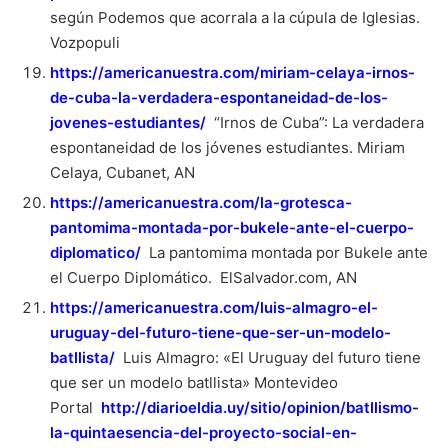
según Podemos que acorrala a la cúpula de Iglesias.
Vozpopuli
https://americanuestra.com/miriam-celaya-irnos-
de-cuba-la-verdadera-espontaneidad-de-los-
jovenes-estudiantes/
“Irnos de Cuba”: La verdadera
espontaneidad de los jóvenes estudiantes. Miriam
Celaya, Cubanet, AN
https://americanuestra.com/la-grotesca-
pantomima-montada-por-bukele-ante-el-cuerpo-
diplomatico/
La pantomima montada por Bukele ante
el Cuerpo Diplomático. ElSalvador.com, AN
https://americanuestra.com/luis-almagro-el-
uruguay-del-futuro-tiene-que-ser-un-modelo-
batllista/
Luis Almagro: «El Uruguay del futuro tiene
que ser un modelo batllista» Montevideo
Portal
http://diarioeldia.uy/sitio/opinion/batllismo-
la-quintaesencia-del-proyecto-social-en-