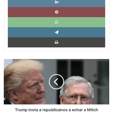
Pinte
What
Tele
Impri
Trump
insta
a
republicanos
a
echar
a
Mitch
McConnell
como
Trump insta a republicanos a echar a Mitch