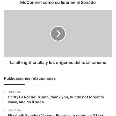
su
McConnell como su líder en el Senado
líder
en
La
el
alt-
Senado
right
criolla
y
los
orígenes
del
totalitarismo
La alt-right criolla y los orígenes del totalitarismo
Publicaciones relacionadas
Hace 1 día
Chitty La Roche: Trump, thank you, but do not forget to
leave, and do it soon.
Hace 1 día
Elizabeth Sanchez Vegas: ¿Regresar o renunciar? Una