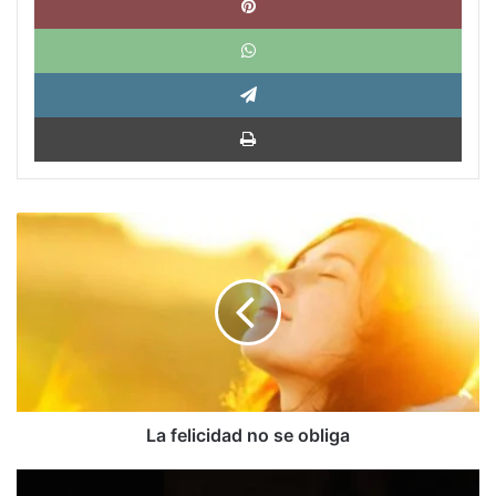
What
Tele
Impri
La
felicidad
no
se
obliga
La felicidad no se obliga
Armando