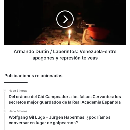
Durán
/
Laberintos:
Venezuela-
entre
apagones
y
represión
te
Armando Durán / Laberintos: Venezuela-entre
veas
apagones y represión te veas
Publicaciones relacionadas
Hace 5 horas
Del cráneo del Cid Campeador a los falsos Cervantes: los
secretos mejor guardados de la Real Academia Española
Hace 6 horas
Wolfgang Gil Lugo – Jürgen Habermas: ¿podríamos
conversar en lugar de golpearnos?