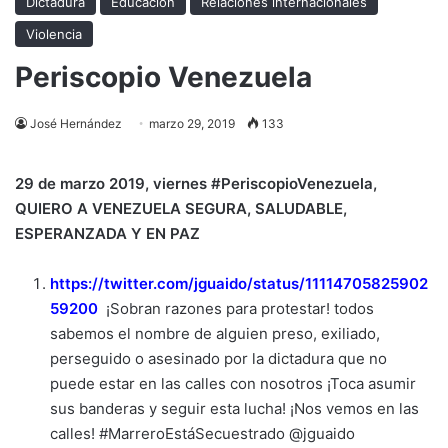
Dictadura
Educación
Relaciones internacionales
Violencia
Periscopio Venezuela
José Hernández
marzo 29, 2019
133
29 de marzo 2019,
viernes #PeriscopioVenezuela
,
QUIERO A
VENEZUELA SEGURA, SALUDABLE,
ESPERANZADA Y EN PAZ
https://twitter.com/jguaido/status/11114705825902
59200
¡Sobran razones para protestar! todos
sabemos el nombre de alguien preso, exiliado,
perseguido o asesinado por la dictadura que no
puede estar en las calles con nosotros ¡Toca asumir
sus banderas y seguir esta lucha! ¡Nos vemos en las
calles! #MarreroEstáSecuestrado @jguaido