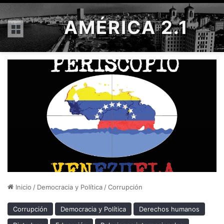
AMÉRICA 2.1
Menú
Inicio
/
Democracia y Política
/
Corrupción
Corrupción
Democracia y Política
Derechos humanos