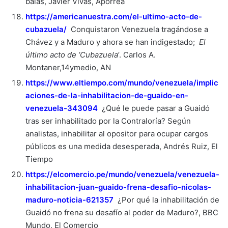
balas, Javier Vivas, Aporrea
https://americanuestra.com/el-ultimo-acto-de-
cubazuela/
Conquistaron Venezuela tragándose a
Chávez y a Maduro y ahora se han indigestado;
El
último acto de ‘Cubazuela
’. Carlos A.
Montaner,14ymedio, AN
https://www.eltiempo.com/mundo/venezuela/implic
aciones-de-la-inhabilitacion-de-guaido-en-
venezuela-343094
¿Qué le puede pasar a Guaidó
tras ser inhabilitado por la Contraloría? Según
analistas, inhabilitar al opositor para ocupar cargos
públicos es una medida desesperada, Andrés Ruiz, El
Tiempo
https://elcomercio.pe/mundo/venezuela/venezuela-
inhabilitacion-juan-guaido-frena-desafio-nicolas-
maduro-noticia-621357
¿Por qué la inhabilitación de
Guaidó no frena su desafío al poder de Maduro?, BBC
Mundo, El Comercio