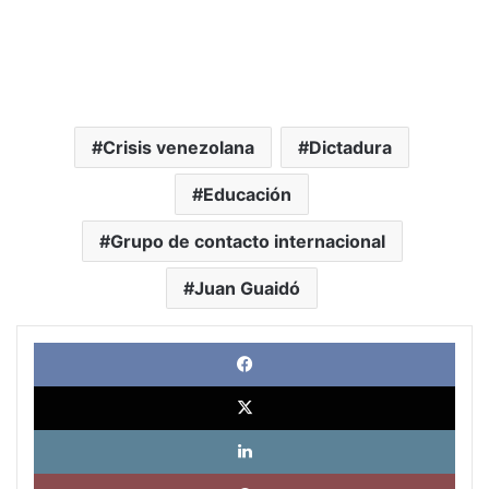
Crisis venezolana
Dictadura
Educación
Grupo de contacto internacional
Juan Guaidó
Face
X
Link
Pinte