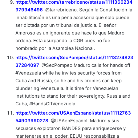
https://twitter.com/tarrebriceno/status/1111366234
979946496
@tarrebriceno. Según la Constitución la
inhabilitación es una pena accesoria que solo puede
ser dictada por un tribunal de justicia. El señor
Amoroso es un ignorante que hace lo que Maduro
ordena. Esta usurpando la CGR pues no fue
nombrado por la Asamblea Nacional.
https://twitter.com/SecPompeo/status/11113274823
37284097
@SecPompeo Maduro calls for hands off
#Venezuela while he invites security forces from
Cuba and Russia, so he and his cronies can keep
plundering Venezuela. It is time for Venezuelan
institutions to stand for their sovereignty. Russia and
Cuba, #HandsOffVenezuela.
https://twitter.com/USAenEspanol/status/11112763
54903990278
@USAenEspanol. Maduro y sus
secuaces explotaron BANDES para enriquecerse y
mantenerse en el poder. EEUU responsabiliza a