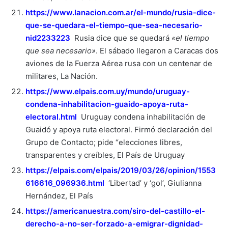
https://www.lanacion.com.ar/el-mundo/rusia-dice-
que-se-quedara-el-tiempo-que-sea-necesario-
nid2233223
Rusia dice que se quedará
«el tiempo
que sea necesario»
. El sábado llegaron a Caracas dos
aviones de la Fuerza Aérea rusa con un centenar de
militares, La Nación.
https://www.elpais.com.uy/mundo/uruguay-
condena-inhabilitacion-guaido-apoya-ruta-
electoral.html
Uruguay condena inhabilitación de
Guaidó y apoya ruta electoral. Firmó declaración del
Grupo de Contacto; pide “elecciones libres,
transparentes y creíbles, El País de Uruguay
https://elpais.com/elpais/2019/03/26/opinion/1553
616616_096936.html
‘Libertad’ y ‘gol’, Giulianna
Hernández, El País
https://americanuestra.com/siro-del-castillo-el-
derecho-a-no-ser-forzado-a-emigrar-dignidad-