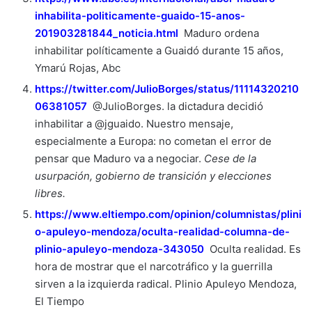
inhabilita-politicamente-guaido-15-anos-
201903281844_noticia.html
Maduro ordena
inhabilitar políticamente a Guaidó durante 15 años,
Ymarú Rojas, Abc
https://twitter.com/JulioBorges/status/11114320210
06381057
@JulioBorges. la dictadura decidió
inhabilitar a @jguaido. Nuestro mensaje,
especialmente a Europa: no cometan el error de
pensar que Maduro va a negociar.
Cese de la
usurpación, gobierno de transición y elecciones
libres.
https://www.eltiempo.com/opinion/columnistas/plini
o-apuleyo-mendoza/oculta-realidad-columna-de-
plinio-apuleyo-mendoza-343050
Oculta realidad. Es
hora de mostrar que el narcotráfico y la guerrilla
sirven a la izquierda radical. Plinio Apuleyo Mendoza,
El Tiempo