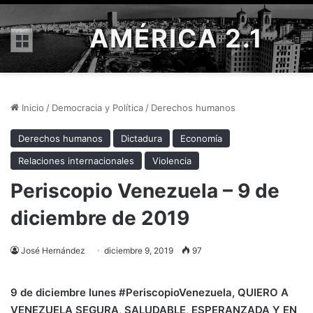
AMÉRICA 2.1
Menú
Inicio
/
Democracia y Política
/
Derechos humanos
Derechos humanos
Dictadura
Economía
Relaciones internacionales
Violencia
Periscopio Venezuela – 9 de
diciembre de 2019
José Hernández
diciembre 9, 2019
97
9
de diciembre lunes #PeriscopioVenezuela
, QUIERO A
VENEZUELA SEGURA, SALUDABLE, ESPERANZADA Y EN