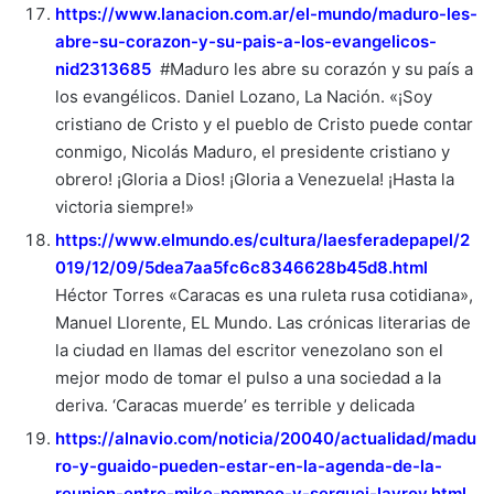
https://www.lanacion.com.ar/el-mundo/maduro-les-
abre-su-corazon-y-su-pais-a-los-evangelicos-
nid2313685
#Maduro les abre su corazón y su país a
los evangélicos. Daniel Lozano, La Nación. «¡Soy
cristiano de Cristo y el pueblo de Cristo puede contar
conmigo, Nicolás Maduro, el presidente cristiano y
obrero! ¡Gloria a Dios! ¡Gloria a Venezuela! ¡Hasta la
victoria siempre!»
https://www.elmundo.es/cultura/laesferadepapel/2
019/12/09/5dea7aa5fc6c8346628b45d8.html
Héctor Torres «Caracas es una ruleta rusa cotidiana»,
Manuel Llorente, EL Mundo. Las crónicas literarias de
la ciudad en llamas del escritor venezolano son el
mejor modo de tomar el pulso a una sociedad a la
deriva. ‘Caracas muerde’ es terrible y delicada
https://alnavio.com/noticia/20040/actualidad/madu
ro-y-guaido-pueden-estar-en-la-agenda-de-la-
reunion-entre-mike-pompeo-y-serguei-lavrov.html