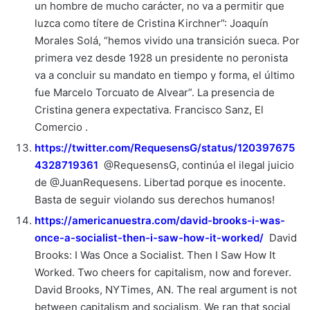
un hombre de mucho carácter, no va a permitir que
luzca como títere de Cristina Kirchner”: Joaquín
Morales Solá, “hemos vivido una transición sueca. Por
primera vez desde 1928 un presidente no peronista
va a concluir su mandato en tiempo y forma, el último
fue Marcelo Torcuato de Alvear”. La presencia de
Cristina genera expectativa. Francisco Sanz, El
Comercio .
https://twitter.com/RequesensG/status/120397675
4328719361
@RequesensG, continúa el ilegal juicio
de @JuanRequesens. Libertad porque es inocente.
Basta de seguir violando sus derechos humanos!
https://americanuestra.com/david-brooks-i-was-
once-a-socialist-then-i-saw-how-it-worked/
David
Brooks: I Was Once a Socialist. Then I Saw How It
Worked. Two cheers for capitalism, now and forever.
David Brooks, NYTimes, AN. The real argument is not
between capitalism and socialism. We ran that social