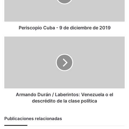
diciembre
de
2019
Periscopio Cuba - 9 de diciembre de 2019
Armando
Durán
/
Laberintos:
Venezuela
o
el
descrédito
de
la
Armando Durán / Laberintos: Venezuela o el
clase
descrédito de la clase política
política
Publicaciones relacionadas