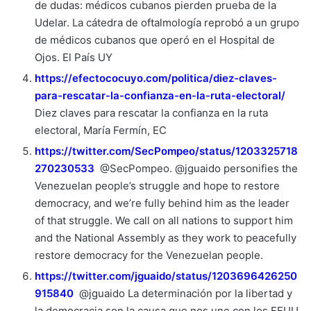
de dudas: médicos cubanos pierden prueba de la
Udelar. La cátedra de oftalmología reprobó a un grupo
de médicos cubanos que operó en el Hospital de
Ojos. El País UY
https://efectococuyo.com/politica/diez-claves-
para-rescatar-la-confianza-en-la-ruta-electoral/
Diez claves para rescatar la confianza en la ruta
electoral, María Fermín, EC
https://twitter.com/SecPompeo/status/1203325718
270230533
@SecPompeo. @jguaido personifies the
Venezuelan people’s struggle and hope to restore
democracy, and we’re fully behind him as the leader
of that struggle. We call on all nations to support him
and the National Assembly as they work to peacefully
restore democracy for the Venezuelan people.
https://twitter.com/jguaido/status/1203696426250
915840
@jguaido La determinación por la libertad y
la democracia son la causa que nos une con los EEUU