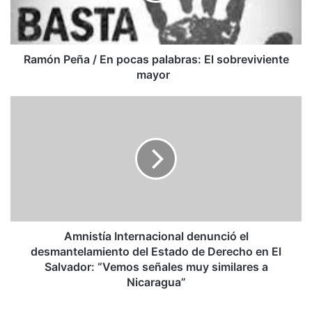
El
sobreviviente
mayor
Ramón Peña / En pocas palabras: El sobreviviente
mayor
Amnistía
Internacional
denunció
el
desmantelamiento
del
Estado
de
Derecho
en
Amnistía Internacional denunció el
El
desmantelamiento del Estado de Derecho en El
Salvador:
Salvador: “Vemos señales muy similares a
“Vemos
Nicaragua”
señales
muy