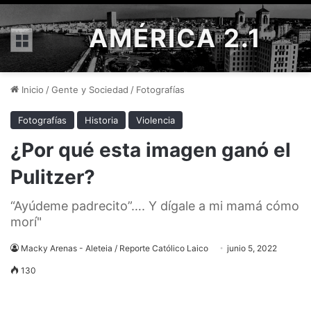
AMÉRICA 2.1
Menú
Inicio
/
Gente y Sociedad
/
Fotografías
Fotografías
Historia
Violencia
¿Por qué esta imagen ganó el
Pulitzer?
“Ayúdeme padrecito”…. Y dígale a mi mamá cómo
morí"
Macky Arenas - Aleteia / Reporte Católico Laico
junio 5, 2022
130