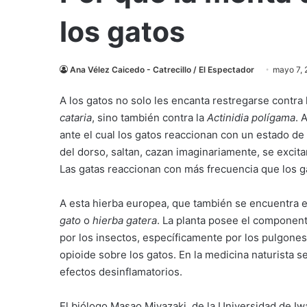
los gatos
Ana Vélez Caicedo - Catrecillo / El Espectador
mayo 7, 
A los gatos no solo les encanta restregarse contra
cataria
, sino también contra la
Actinidia polígama
. 
ante el cual los gatos reaccionan con un estado de 
del dorso, saltan, cazan imaginariamente, se exci
Las gatas reaccionan con más frecuencia que los g
A esta hierba europea, que también se encuentra 
gato
o
hierba gatera
. La planta posee el componen
por los insectos, específicamente por los pulgone
opioide sobre los gatos. En la medicina naturista s
efectos desinflamatorios.
El biólogo Masao Miyazaki, de la Universidad de Iw