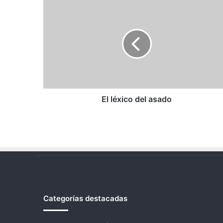
El
léxico
del
asado
El léxico del asado
Categorías destacadas