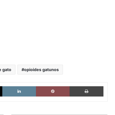
e gato
opioides gatunos
X
LinkedIn
Pinterest
Imprimi