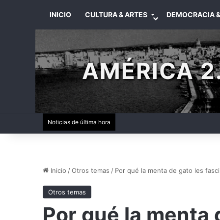
INICIO
CULTURA & ARTES
DEMOCRACIA &
AMÉRICA 2.
Noticias de última hora
Inicio
/
Otros temas
/
Por qué la menta de gato les fasci
Otros temas
Por qué la menta d