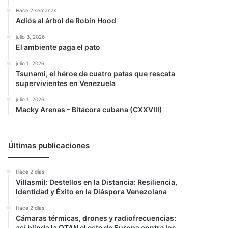
Hace 2 semanas
Adiós al árbol de Robin Hood
julio 3, 2026
El ambiente paga el pato
julio 1, 2026
Tsunami, el héroe de cuatro patas que rescata
supervivientes en Venezuela
julio 1, 2026
Macky Arenas – Bitácora cubana (CXXVIII)
Últimas publicaciones
Hace 2 días
Villasmil: Destellos en la Distancia: Resiliencia,
Identidad y Éxito en la Diáspora Venezolana
Hace 2 días
Cámaras térmicas, drones y radiofrecuencias:
así blinda la OTAN el este de Europa contra los