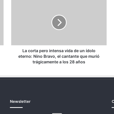
La
corta
pero
intensa
vida
de
un
ídolo
eterno:
Nino
La corta pero intensa vida de un ídolo
Bravo,
eterno: Nino Bravo, el cantante que murió
el
trágicamente a los 28 años
cantante
que
murió
trágicamente
a
los
28
Newsletter
C
años