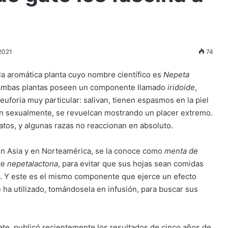
2021
74
 la aromática planta cuyo nombre científico es
Nepeta
Ambas plantas poseen un componente llamado
iridoide
,
euforia muy particular: salivan, tienen espasmos en la piel
tan sexualmente, se revuelcan mostrando un placer extremo.
atos, y algunas razas no reaccionan en absoluto.
en Asia y en Norteamérica, se la conoce como
menta de
te
nepetalactona
, para evitar que sus hojas sean comidas
s. Y este es el mismo componente que ejerce un efecto
e ha utilizado, tomándosela en infusión, para buscar sus
ate, publicó recientemente los resultados de cinco años de