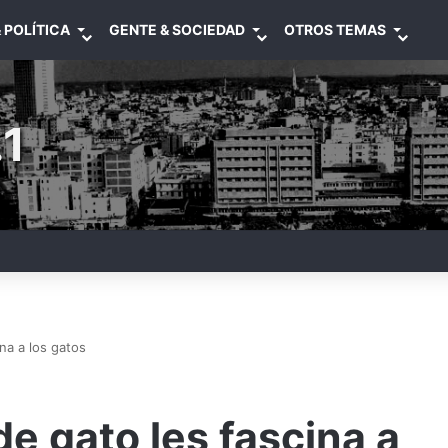
 POLÍTICA
GENTE & SOCIEDAD
OTROS TEMAS
1
na a los gatos
e gato les fascina a