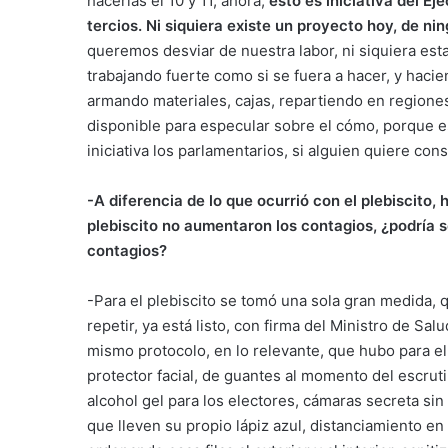
hacerlas el 10 y 11, ahora,
esto es iniciativa del E
tercios. Ni siquiera existe un proyecto hoy, de ni
queremos desviar de nuestra labor, ni siquiera e
trabajando fuerte como si se fuera a hacer, y hac
armando materiales, cajas, repartiendo en regione
disponible para especular sobre el cómo, porque e
iniciativa los parlamentarios, si alguien quiere con
-A diferencia de lo que ocurrió con el plebiscito,
plebiscito no aumentaron los contagios, ¿podría s
contagios?
-Para el plebiscito se tomó una sola gran medida, q
repetir, ya está listo, con firma del Ministro de Sal
mismo protocolo, en lo relevante, que hubo para el 
protector facial, de guantes al momento del escrut
alcohol gel para los electores, cámaras secreta si
que lleven su propio lápiz azul, distanciamiento en l