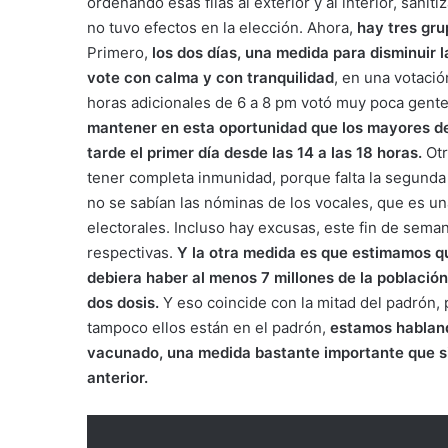
ordenando esas filas al exterior y al interior, sanit
no tuvo efectos en la elección. Ahora,
hay tres gru
Primero,
los dos días, una medida para disminuir l
vote con calma y con tranquilidad
, en una votació
horas adicionales de 6 a 8 pm votó muy poca gente, 
mantener en esta oportunidad que los mayores de 
tarde el primer día desde las 14 a las 18 horas.
Otr
tener completa inmunidad, porque falta la segunda
no se sabían las nóminas de los vocales, que es una
electorales. Incluso hay excusas, este fin de sema
respectivas.
Y la otra medida es que estimamos que
debiera haber al menos 7 millones de la población
dos dosis.
Y eso coincide con la mitad del padrón
tampoco ellos están en el padrón,
estamos habland
vacunado, una medida bastante importante que sin
anterior.