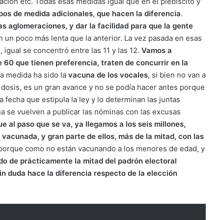
ización etc. Todas esas medidas igual que en el plebiscito y
pos de medida adicionales, que hacen la diferencia
.
as aglomeraciones, y dar la facilidad para que la gente
n un poco más lenta que la anterior. La vez pasada en esas
igual se concentró entre las 11 y las 12.
Vamos a
60 que tienen preferencia, traten de concurrir en la
a medida ha sido la
vacuna de los vocales
, si bien no van a
 dosis, es un gran avance y no se podía hacer antes porque
 fecha que estipula la ley y lo determinan las juntas
na se vuelven a publicar las nóminas con las excusas
 al paso que se va, ya llegamos a los seis millones,
 vacunada, y gran parte de ellos, más de la mitad, con las
, porque como no están vacunando a los menores de edad, y
o de prácticamente la mitad del padrón electoral
 duda hace la diferencia respecto de la elección