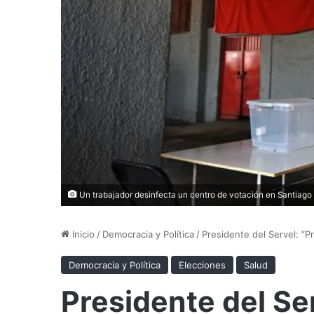
Un trabajador desinfecta un centro de votación en Santiago
Inicio
/
Democracia y Política
/
Presidente del Servel: “P
Democracia y Política
Elecciones
Salud
Presidente del Se