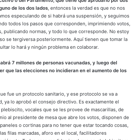
jecutivo o del Parlamento, que tiene que aprobarlo por dos
nguno de los dos lados
, entonces la verdad es que no nos
stamos especulando de si habrá una suspensión, y seguimos
iendo todos los pasos que corresponden, imprimiendo votos,
s, publicando normas, y todo lo que corresponde. No estoy
so se tergiversa posteriormente. Aquí tienen que tomar la
sultar lo hará y ningún problema en colaborar.
 habrá 7 millones de personas vacunadas, y luego del
er que las elecciones no incidieran en el aumento de los
ue fue un protocolo sanitario, y ese protocolo se va a
ud, ya lo aprobó el consejo directivo. Es exactamente el
plebiscito, vocales que se les provee de mascarillas, de
inio al presidente de mesa que abre los votos, disponen de
n paneles o cortinas para no tener que estar tocando cosas,
as filas marcadas, aforo en el local, facilitadores