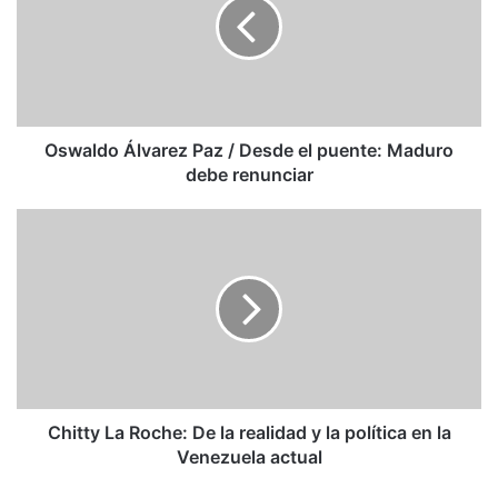
/
Desde
el
puente:
Maduro
debe
renunciar
Oswaldo Álvarez Paz / Desde el puente: Maduro
debe renunciar
Chitty
La
Roche:
De
la
realidad
y
la
política
en
Chitty La Roche: De la realidad y la política en la
la
Venezuela actual
Venezuela