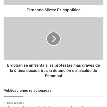
Fernando Mires: Psicopolítica
Erdogan
se
enfrenta
a
las
protestas
más
graves
de
la
Erdogan se enfrenta a las protestas más graves de
última
la última década tras la detención del alcalde de
década
Estambul
tras
la
detención
Publicaciones relacionadas
del
alcalde
Hace 12 horas
de