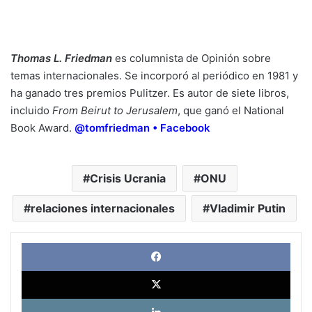
Thomas L. Friedman
es columnista de Opinión sobre
temas internacionales. Se incorporó al periódico en 1981 y
ha ganado tres premios Pulitzer. Es autor de siete libros,
incluido
From Beirut to Jerusalem
, que ganó el National
Book Award.
@tomfriedman
•
Facebook
Crisis Ucrania
ONU
relaciones internacionales
Vladimir Putin
Face
X
Link