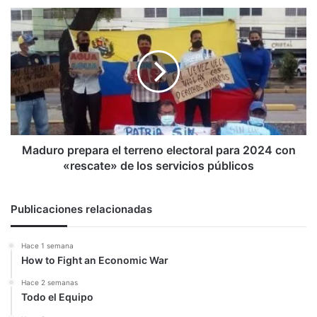
Maduro
prepara
el
terreno
electoral
para
2024
con
«rescate»
de
Maduro prepara el terreno electoral para 2024 con
los
«rescate» de los servicios públicos
servicios
públicos
Publicaciones relacionadas
Hace 1 semana
How to Fight an Economic War
Hace 2 semanas
Todo el Equipo