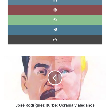
Pinte
What
Tele
Impri
José
Rodríguez
Iturbe:
Ucrania
y
aledaños
José Rodríguez Iturbe: Ucrania y aledaños