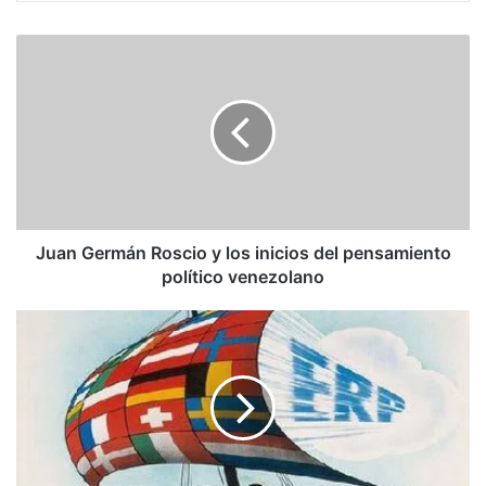
Juan
Germán
Roscio
y
los
inicios
del
pensamiento
político
venezolano
Juan Germán Roscio y los inicios del pensamiento
político venezolano
Villasmil
/
Estados
Unidos:
Un
nuevo
Plan
Marshall