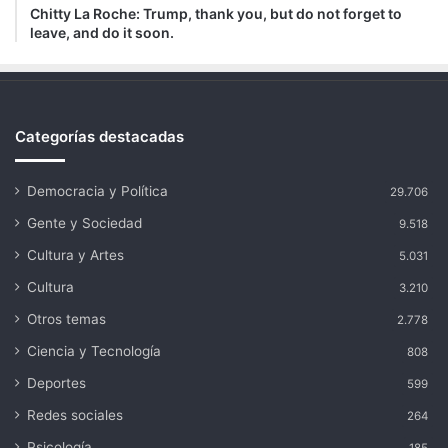
Chitty La Roche: Trump, thank you, but do not forget to
leave, and do it soon.
Categorías destacadas
Democracia y Política
29.706
Gente y Sociedad
9.518
Cultura y Artes
5.031
Cultura
3.210
Otros temas
2.778
Ciencia y Tecnología
808
Deportes
599
Redes sociales
264
Psicología
185