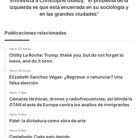
Entrevista a Christophe Guilluy: "El problema de la
que
izquierda es que está encerrada en su sociología y
está
en las grandes ciudades"
encerrada
en
su
Publicaciones relacionadas
sociología
y
Hace 23 horas
en
Chitty La Roche: Trump, thank you, but do not forget to
las
leave, and do it soon.
grandes
ciudades"
Hace 24 horas
Elizabeth Sanchez Vegas: ¿Regresar o renunciar? Una
falsa elección
Hace 3 días
Cámaras térmicas, drones y radiofrecuencias: así blinda la
OTAN el este de Europa contra los asaltos de inmigrantes
Hace 4 días
Fidel: la dictadura como obra de arte
Hace 4 días
Castañeda: Cada país decide