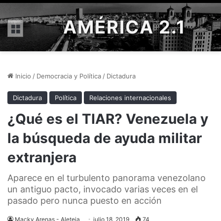
AMÉRICA 2.1
Menú
Inicio
/
Democracia y Política
/
Dictadura
Dictadura
Política
Relaciones internacionales
¿Qué es el TIAR? Venezuela y
la búsqueda de ayuda militar
extranjera
Aparece en el turbulento panorama venezolano
un antiguo pacto, invocado varias veces en el
pasado pero nunca puesto en acción
Macky Arenas - Aleteia
julio 18, 2019
74