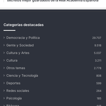
secretos mejor guardados de la Real Academia Española
Categorías destacadas
Democracia y Política
29.707
Gente y Sociedad
9.518
Cultura y Artes
5.037
Cultura
3.211
Otros temas
2.778
Ciencia y Tecnología
808
Deportes
599
Redes sociales
264
Psicología
185
Bitácora