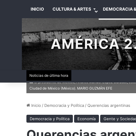
INICIO
CULTURA & ARTES
DEMOCRACIA &
AMÉRICA 2.
Noticias de última hora
El presidente de México, Andrés Manuel López Obrador, este 
Ciudad de México (México). MARIO GUZMÁN EFE
Inicio
/
Democracia y Política
/
Querencias argentinas
Democracia y Política
Economía
Gente y Socieda
Querencias argen