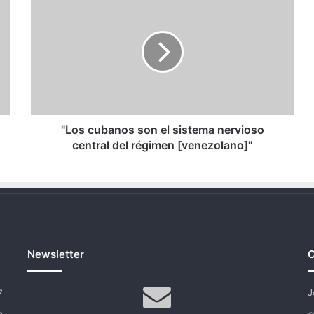
cubanos
son
el
sistema
nervioso
central
del
régimen
[venezolano]"
"Los cubanos son el sistema nervioso
central del régimen [venezolano]"
Newsletter
C
J
7