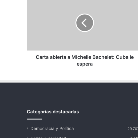
abierta
a
Michelle
Bachelet:
Cuba
le
espera
Carta abierta a Michelle Bachelet: Cuba le
espera
Categorías destacadas
Democracia y Política
29.70