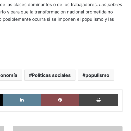
de las clases dominantes o de los trabajadores.
Los pobres
erlo y para que la transformación nacional prometida no
 posiblemente ocurra si se imponen el populismo y las
conomía
Políticas sociales
populismo
X
LinkedIn
Pinterest
Imprimi
"Los