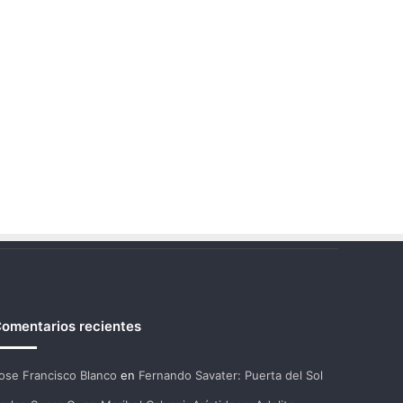
omentarios recientes
ose Francisco Blanco
en
Fernando Savater: Puerta del Sol