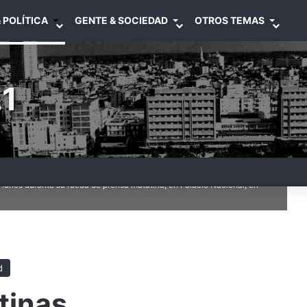
 POLÍTICA
GENTE & SOCIEDAD
OTROS TEMAS
1
lunes durante su rueda de prensa matutina, en Palacio Nacional, en
d
tinas