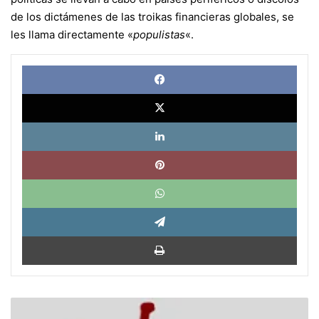
de los dictámenes de las troikas financieras globales, se
les llama directamente «
populistas
«.
Face
X
Link
Pinte
What
Tele
Impri
Fernando