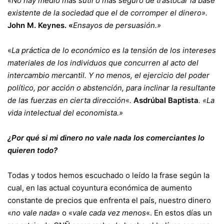
«No hay medio más sutil o más seguro de trastocar la base
existente de la sociedad que el de corromper el dinero».
John M. Keynes. «
Ensayos de persuasión.»
«
La práctica de lo económico es la tensión de los intereses
materiales de los individuos que concurren al acto del
intercambio mercantil. Y no menos, el ejercicio del poder
político, por acción o abstención, para inclinar la resultante
de las fuerzas en cierta dirección
«
.
Asdrúbal Baptista
. «La
vida intelectual del economista.»
¿Por qué si mi dinero no vale nada los comerciantes lo
quieren todo?
Todas y todos hemos escuchado o leído la frase según la
cual, en las actual coyuntura económica de aumento
constante de precios que enfrenta el país, nuestro dinero
«
no vale nada
» o «
vale cada vez menos
«. En estos días u
n