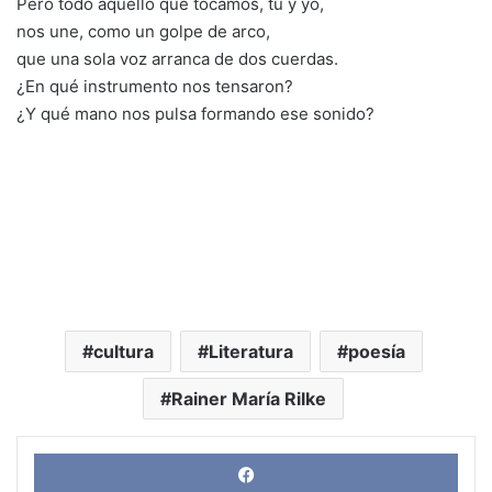
Pero todo aquello que tocamos, tú y yo,
nos une, como un golpe de arco,
que una sola voz arranca de dos cuerdas.
¿En qué instrumento nos tensaron?
¿Y qué mano nos pulsa formando ese sonido?
cultura
Literatura
poesía
Rainer María Rilke
Face