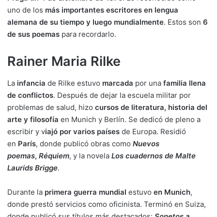
uno de los
más importantes escritores en lengua
alemana de su tiempo y luego mundialmente
. Estos son
6
de sus poemas
para recordarlo.
Rainer Maria Rilke
La
infancia
de Rilke estuvo
marcada
por una
familia llena
de conflictos
. Después de dejar la escuela militar por
problemas de salud, hizo
cursos de literatura, historia del
arte y filosofía
en Munich y Berlín. Se dedicó de pleno a
escribir y v
iajó por varios países
de Europa. Residió
en
París
, donde publicó obras como
Nuevos
poemas
,
Réquiem
, y
la novela
Los cuadernos de Malte
Laurids Brigge
.
Durante la
primera guerra mundial
estuvo
en Munich
,
donde prestó servicios como oficinista. Terminó en Suiza,
donde publicó sus títulos más destacados:
Sonetos a