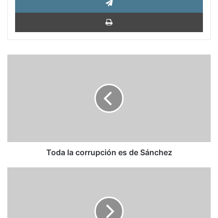
Impri
Toda
la
corrupción
es
de
Sánchez
Toda la corrupción es de Sánchez
Cuba’s
Only
Choice