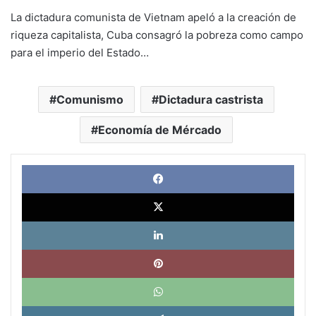
La dictadura comunista de Vietnam apeló a la creación de
riqueza capitalista, Cuba consagró la pobreza como campo
para el imperio del Estado…
Comunismo
Dictadura castrista
Economía de Mércado
Face
X
Link
Pinte
What
Tele