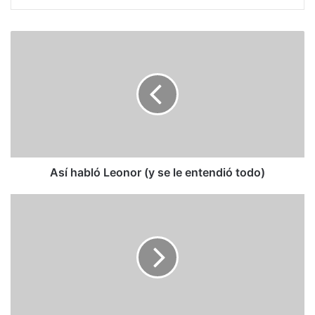
Así
habló
Leonor
(y
se
le
entendió
todo)
Así habló Leonor (y se le entendió todo)
Con
home
run
de
José
Altuve,
Astros
de