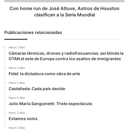
Houston
clasifican
Con home run de José Altuve, Astros de Houston
a
clasifican a la Serie Mundial
la
Serie
Mundial
Publicaciones relacionadas
Hace 2 días
Cámaras térmicas, drones y radiofrecuencias: así blinda la
OTAN el este de Europa contra los asaltos de inmigrantes
Hace 2 días
Fidel: la dictadura como obra de arte
Hace 2 días
Castañeda: Cada país decide
Hace 2 días
Julio María Sanguinetti: Triste espectáculo
Hace 2 días
Estamos solos
Hace 2 días