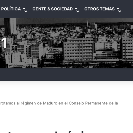
 POLÍTICA
GENTE & SOCIEDAD
OTROS TEMAS
1
rrotamos al régimen de Maduro en el Consejo Permanente de la