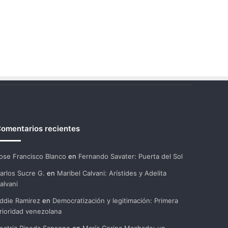
omentarios recientes
ose Francisco Blanco
en
Fernando Savater: Puerta del Sol
arlos Sucre G.
en
Maribel Calvani: Arístides y Adelita
alvani
ddie Ramirez
en
Democratización y legitimación: Primera
rioridad venezolana