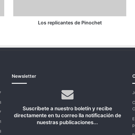
Los replicantes de Pinochet
Newsletter
C
J
7
C
8
Suscríbete a nuestro boletín y recibe
C
7
directamente en tu correo lla notificación de
E
nuestras publicaciones...
1
p
8