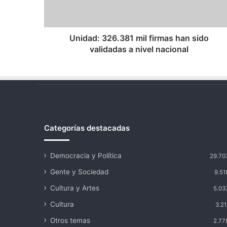
validadas
a
nivel
nacional
Unidad: 326.381 mil firmas han sido
validadas a nivel nacional
Categorías destacadas
Democracia y Política
29.70
Gente y Sociedad
9.51
Cultura y Artes
5.03
Cultura
3.21
Otros temas
2.77