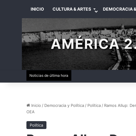
INICIO
CULTURA & ARTES
DEMOCRACIA &
AMÉRICA 2.
Noticias de última hora
Inicio
/
Democracia y Política
/
Política
/
Ramos Allup: De
OEA
Política