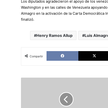
Los diputados agradecieron el apoyo de los venezo
Washington y en las calles de Venezuela apoyando 
Almagro en la activación de la Carta Democrática I
finalizó.
Henry Ramos Allup
Luis Almagr
Facebook
Compartir
Unidad:
326.381
mil
firmas
han
sido