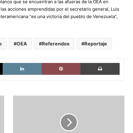
lanos que se encuentran a las afueras de la OEA en
las acciones emprendidas por el secretario general, Luis
nteramericana “es una victoria del pueblo de Venezuela”,
o
OEA
Referendos
Reportaje
X
LinkedIn
Pinterest
Imprimi
Los
replicantes
de
Pinochet