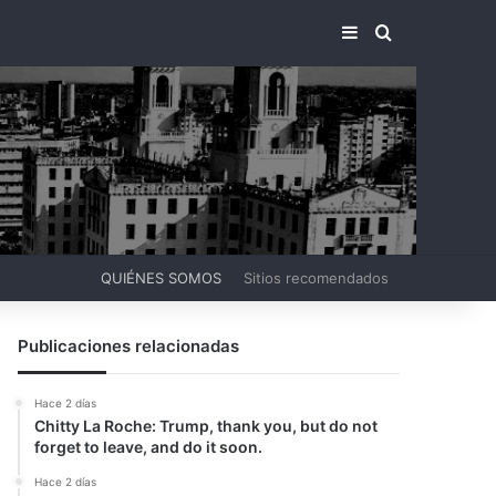
BARRA LATERA
BUSCAR PO
QUIÉNES SOMOS
Sitios recomendados
Publicaciones relacionadas
Hace 2 días
Chitty La Roche: Trump, thank you, but do not
forget to leave, and do it soon.
Hace 2 días