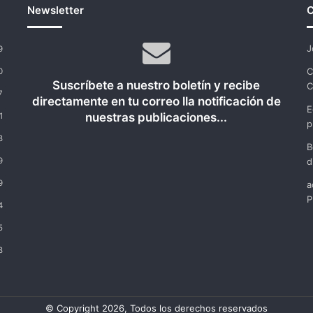
sostenido”
Newsletter
C
J
9
C
0
Suscríbete a nuestro boletín y recibe
C
7
directamente en tu correo lla notificación de
E
nuestras publicaciones...
1
p
8
B
9
d
9
a
P
4
5
8
© Copyright 2026, Todos los derechos reservados