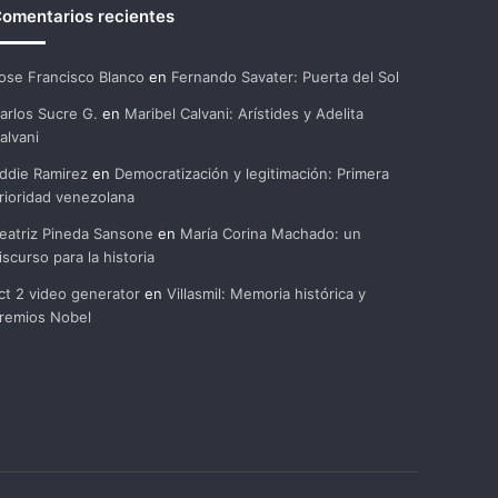
omentarios recientes
ose Francisco Blanco
en
Fernando Savater: Puerta del Sol
arlos Sucre G.
en
Maribel Calvani: Arístides y Adelita
alvani
ddie Ramirez
en
Democratización y legitimación: Primera
rioridad venezolana
eatriz Pineda Sansone
en
María Corina Machado: un
iscurso para la historia
ct 2 video generator
en
Villasmil: Memoria histórica y
remios Nobel