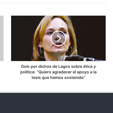
Goic
por
dichos
de
Lagos
sobre
ética
y
política:
“Quiero
Goic por dichos de Lagos sobre ética y
agradecer
política: “Quiero agradecer el apoyo a la
el
tesis que hemos sostenido”
apoyo
a
la
tesis
que
hemos