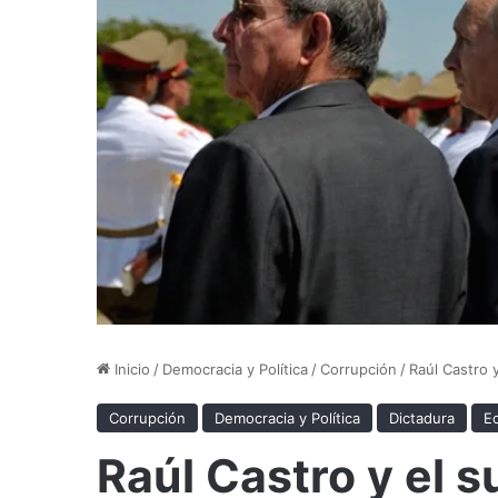
Inicio
/
Democracia y Política
/
Corrupción
/
Raúl Castro 
Corrupción
Democracia y Política
Dictadura
E
Raúl Castro y el s