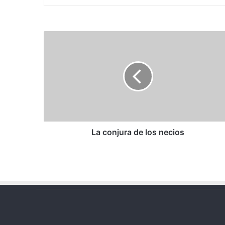
La
conjura
de
los
necios
La conjura de los necios