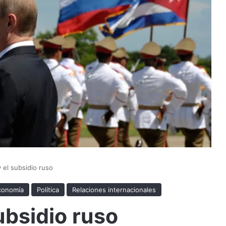
y el subsidio ruso
conomía
Política
Relaciones internacionales
ubsidio ruso